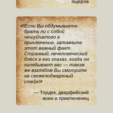
ящеров
Если Вы обдумываете,
брать ли с собой
чешуйчатого в
приключение, запомните
этот важный факт.
Странный, нечеловеческий
блеск в его глазах, когда он
оглядывает вас — таким
же взглядом Вы смотрите
на свежеподжареный
стейк
Тордек, дварфийский
воин и приключенец