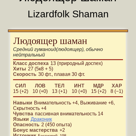
Lizardfolk Shaman
Людоящер шаман
Средний
гуманоид
(
людоящер
)
, обычно
нейтральный
Класс доспеха
13 (природный доспех)
Хиты
27 (5к8 + 5)
Скорость
30 фт.
,
плавая 30 фт.
СИЛ
ЛОВ
ТЕЛ
ИНТ
МДР
ХАР
15 (+2)
10 (+0)
13 (+1)
10 (+0)
15 (+2)
8 (−1)
Навыки
Внимательность
+4
,
Выживание
+6
,
Скрытность
+4
Чувства
пассивная внимательность 14
Языки
Драконик
Опасность
2
(
450
опыта)
Бонус мастерства
+
2
Источник
Бестиарий, 198