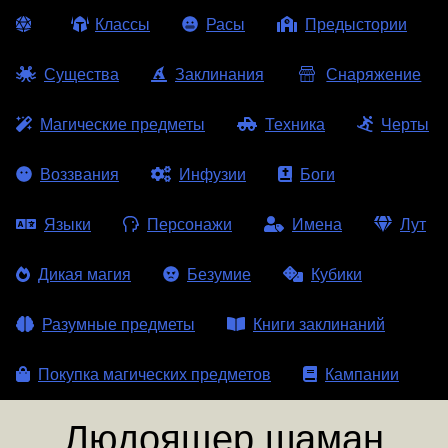
Классы
Расы
Предыстории
Существа
Заклинания
Снаряжение
Магические предметы
Техника
Черты
Воззвания
Инфузии
Боги
Языки
Персонажи
Имена
Лут
Дикая магия
Безумие
Кубики
Разумные предметы
Книги заклинаний
Покупка магических предметов
Кампании
Людоящер шаман