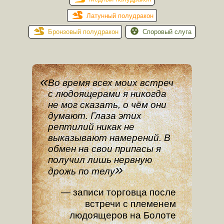
Латунный полудракон
Бронзовый полудракон
Споровый слуга
Во время всех моих встреч
с людоящерами я никогда
не мог сказать, о чём они
думают. Глаза этих
рептилий никак не
выказывают намерений. В
обмен на свои припасы я
получил лишь нервную
дрожь по телу
записи торговца после
встречи с племенем
людоящеров на Болоте