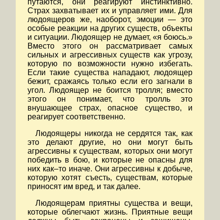
путаются, они реагируют инстинктивно.
Страх захватывает их и управляет ими. Для
людоящеров же, наоборот, эмоции — это
особые реакции на других существ, объекты
и ситуации. Людоящер не думает, «я боюсь.»
Вместо этого он рассматривает самых
сильных и агрессивных существ как угрозу,
которую по возможности нужно избегать.
Если такие существа нападают, людоящер
бежит, сражаясь только если его загнали в
угол. Людоящер не боится тролля; вместо
этого он понимает, что тролль это
внушающее страх, опасное существо, и
реагирует соответственно.
Людоящеры никогда не сердятся так, как
это делают другие, но они могут быть
агрессивны к существам, которых они могут
победить в бою, и которые не опасны для
них как–то иначе. Они агрессивны к добыче,
которую хотят съесть, существам, которые
приносят им вред, и так далее.
Людоящерам приятны существа и вещи,
которые облегчают жизнь. Приятные вещи