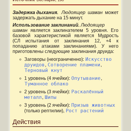
Задержка дыхания.
Людоящер шаман
может
задержать дыхание на 15 минут.
Использование заклинаний.
Людоящер
шаман
является заклинателем 5 уровня. Его
базовой характеристикой является Мудрость
(СЛ испытания от заклинания 12, +4 к
попаданию атаками заклинаниями). У него
приготовлены следующие заклинания друида:
Искусство
Заговоры (неограниченно):
друидов
Сотворение пламени
,
,
Терновый кнут
Опутывание
1 уровень (4 ячейки):
,
Туманное облако
Раскалённый
2 уровень (3 ячейки):
металл
Шипы
,
Призыв животных
3 уровень (2 ячейки):
Рост растений
(только рептилии),
Действия