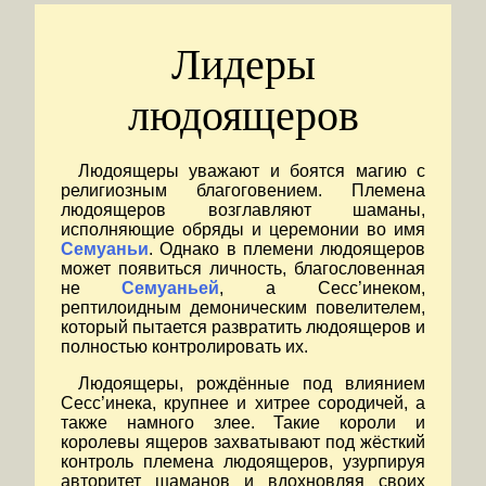
Лидеры
людоящеров
Людоящеры уважают и боятся магию с
религиозным благоговением. Племена
людоящеров возглавляют шаманы,
исполняющие обряды и церемонии во имя
Семуаньи
. Однако в племени людоящеров
может появиться личность, благословенная
не
Семуаньей
, а Сесс’инеком,
рептилоидным демоническим повелителем,
который пытается развратить людоящеров и
полностью контролировать их.
Людоящеры, рождённые под влиянием
Сесс’инека, крупнее и хитрее сородичей, а
также намного злее. Такие короли и
королевы ящеров захватывают под жёсткий
контроль племена людоящеров, узурпируя
авторитет шаманов и вдохновляя своих