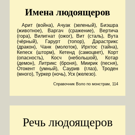
Имена людоящеров
Арит (война), Ачуак (зеленый), Биэшра
(животное), Варгач (сражение), Вертича
(гора), Вилигнат (ожог), Вит (сталь), Вута
(чёрный), Гарурт (топор), Дарастрикс
(дракон), Чанк (молоток), Ирхтос (тайна),
Кепеск (шторм), Кетенд (самоцвет), Корт
(опасность), Косч (небольшой), Котар
(демон), Литрикс (броня), Миирик (песня),
Отокент (умный), Саурив (глаз), Троден
(много), Туркер (ночь), Уск (железо).
Справочник Воло по монстрам, 114
Речь людоящеров