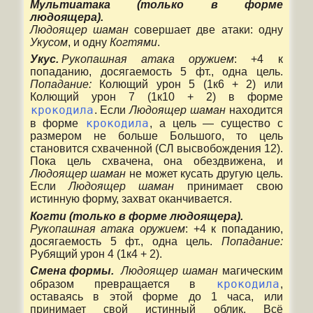
Мультиатака (только в форме
людоящера).
Людоящер шаман
совершает две атаки: одну
Укусом
, и одну
Когтями
.
Укус.
Рукопашная атака оружием
: +4 к
попаданию, досягаемость 5 фт., одна цель.
Попадание:
Колющий урон 5 (1к6 + 2) или
Колющий урон 7 (1к10 + 2) в форме
крокодила
. Если
Людоящер шаман
находится
крокодила
в форме
, а цель — существо с
размером не больше Большого, то цель
становится схваченной (СЛ высвобождения 12).
Пока цель схвачена, она обездвижена, и
Людоящер шаман
не может кусать другую цель.
Если
Людоящер шаман
принимает свою
истинную форму, захват оканчивается.
Когти (только в форме людоящера).
Рукопашная атака оружием
: +4 к попаданию,
досягаемость 5 фт., одна цель.
Попадание:
Рубящий урон 4 (1к4 + 2).
Смена формы.
Людоящер шаман
магическим
крокодила
образом превращается в
,
оставаясь в этой форме до 1 часа, или
принимает свой истинный облик. Всё