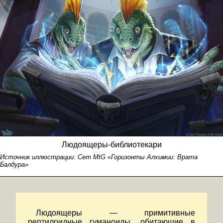
Людоящеры-библиотекари
Источник иллюстрации:
Сет MtG «Горизонты Алхимии: Врата
Балдура»
Людоящеры — примитивные
рептилоидные гуманоиды, обитающие в