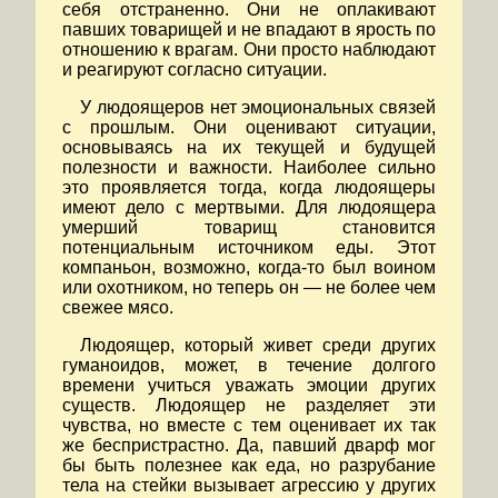
себя отстраненно. Они не оплакивают
павших товарищей и не впадают в ярость по
отношению к врагам. Они просто наблюдают
и реагируют согласно ситуации.
У людоящеров нет эмоциональных связей
с прошлым. Они оценивают ситуации,
основываясь на их текущей и будущей
полезности и важности. Наиболее сильно
это проявляется тогда, когда людоящеры
имеют дело с мертвыми. Для людоящера
умерший товарищ становится
потенциальным источником еды. Этот
компаньон, возможно, когда-то был воином
или охотником, но теперь он — не более чем
свежее мясо.
Людоящер, который живет среди других
гуманоидов, может, в течение долгого
времени учиться уважать эмоции других
существ. Людоящер не разделяет эти
чувства, но вместе с тем оценивает их так
же беспристрастно. Да, павший дварф мог
бы быть полезнее как еда, но разрубание
тела на стейки вызывает агрессию у других