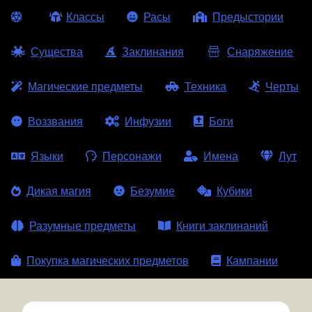
Классы
Расы
Предыстории
Существа
Заклинания
Снаряжение
Магические предметы
Техника
Черты
Воззвания
Инфузии
Боги
Языки
Персонажи
Имена
Лут
Дикая магия
Безумие
Кубики
Разумные предметы
Книги заклинаний
Покупка магических предметов
Кампании