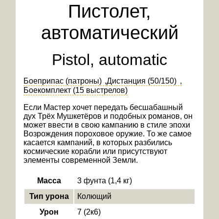
Пистолет,
автоматический
Pistol, automatic
Боеприпас (патроны)
Дистанция (50/150)
Боекомплект (15 выстрелов)
Если Мастер хочет передать бесшабашный
дух Трёх Мушкетёров и подобных романов, он
может ввести в свою кампанию в стиле эпохи
Возрождения пороховое оружие. То же самое
касается кампаний, в которых разбились
космические корабли или присутствуют
элементы современной Земли.
Масса
3 фунта (1,4 кг)
Тип урона
Колющий
Урон
7 (2к6)