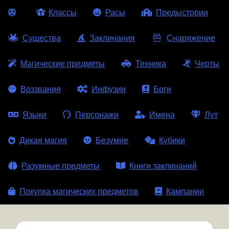
Классы
Расы
Предыстории
Существа
Заклинания
Снаряжение
Магические предметы
Техника
Черты
Воззвания
Инфузии
Боги
Языки
Персонажи
Имена
Лут
Дикая магия
Безумие
Кубики
Разумные предметы
Книги заклинаний
Покупка магических предметов
Кампании