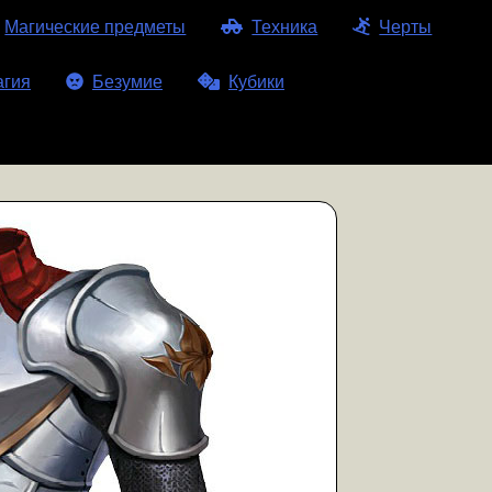
Магические предметы
Техника
Черты
агия
Безумие
Кубики