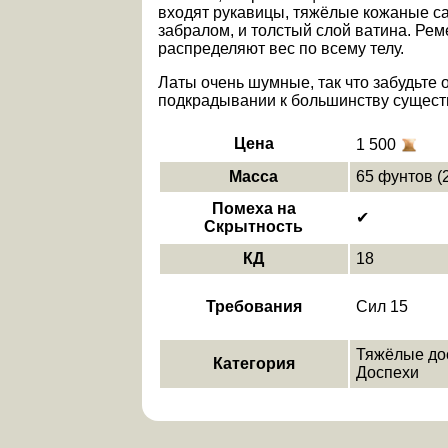
входят рукавицы, тяжёлые кожаные са
забралом, и толстый слой ватина. Ре
распределяют вес по всему телу.
Латы очень шумные, так что забудьте 
подкрадывании к большинству сущест
Цена
1 500
Масса
65 фунтов (2
Помеха на
✔
Скрытность
КД
18
Требования
Сил 15
Тяжёлые до
Категория
Доспехи