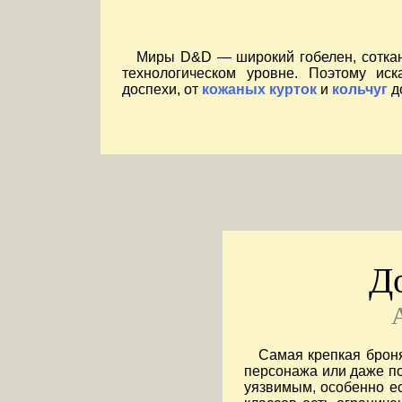
Миры D&D — широкий гобелен, сотканн
технологическом уровне. Поэтому ис
доспехи, от
кожаных курток
и
кольчуг
д
Д
A
Самая крепкая брон
персонажа или даже по
уязвимым, особенно ес