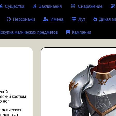
Существа
Заклинания
Снаряжение
Персонажи
Имена
Лут
Дикая м
окупка магических предметов
Кампании
елей
еский костюм
 ног.
аллических
плект лат