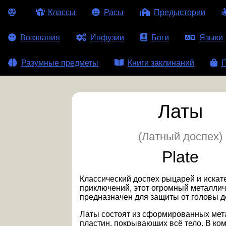
Классы
Расы
Предыстории
Воззвания
Инфузии
Боги
Языки
Разумные предметы
Книги заклинаний
П
Латы
(Латный доспех)
Plate
Классический доспех рыцарей и искат
приключений, этот огромный металлич
предназначен для защиты от головы до
Латы состоят из сформированных мет
пластин, покрывающих всё тело. В ком