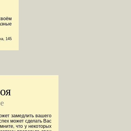
своём
азные
ка, 145
оя
se
ожет замедлить вашего
спех может сделать Вас
мните, что у некоторых