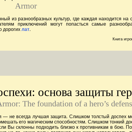
Armor
ый из разнообразных культур, где каждая находится на 
кателям приключений могут попасться самые разнообр
о дорогих
лат
.
Книга игро
оспехи: основа защиты гер
rmor: The foundation of a hero’s defen
я — не всегда лучшая защита. Слишком толстый доспех м
мешать его магическим способностям. Слишком тонкий до
ли Вы склонны подходить близко к противникам в бою. По