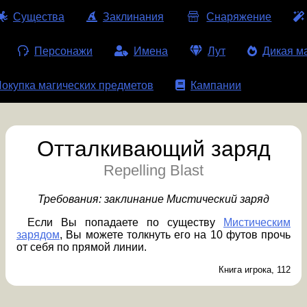
Существа
Заклинания
Снаряжение
Персонажи
Имена
Лут
Дикая м
окупка магических предметов
Кампании
Отталкивающий заряд
Repelling Blast
Требования:
заклинание Мистический заряд
Если Вы попадаете по существу
Мистическим
зарядом
, Вы можете толкнуть его на 10 футов прочь
от себя по прямой линии.
Книга игрока, 112