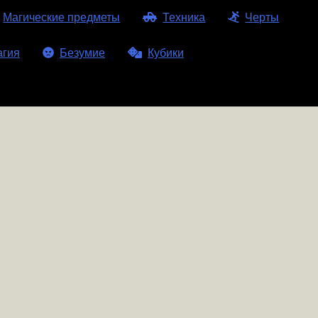
Магические предметы
Техника
Черты
агия
Безумие
Кубики