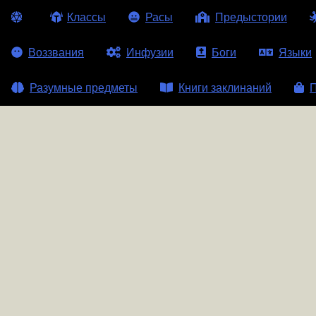
Классы
Расы
Предыстории
Воззвания
Инфузии
Боги
Языки
Разумные предметы
Книги заклинаний
П