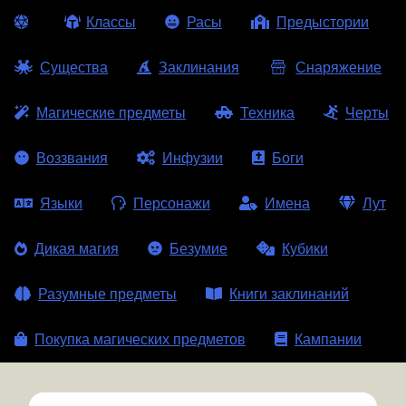
Классы
Расы
Предыстории
Существа
Заклинания
Снаряжение
Магические предметы
Техника
Черты
Воззвания
Инфузии
Боги
Языки
Персонажи
Имена
Лут
Дикая магия
Безумие
Кубики
Разумные предметы
Книги заклинаний
Покупка магических предметов
Кампании