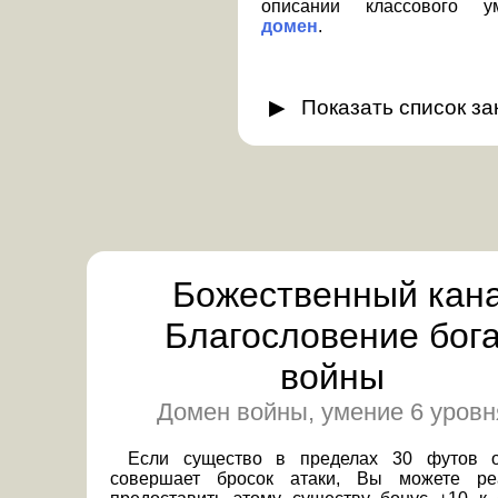
описании классового
домен
.
Показать
список з
Божественный кана
Благословение бог
войны
Домен войны, умение 6 уровн
Если существо в пределах 30 футов 
совершает бросок атаки, Вы можете ре