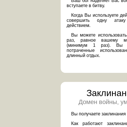
Ваш бог наделяет Вас во
вступаете в битву.
Когда Вы используете де
совершить одну атак
действием.
Вы можете использовать
раз, равное вашему мо
(минимум 1 раз). Вы в
потраченные использова
длинный отдых.
Заклинан
Домен войны, ум
Вы получаете заклинания
Как работают заклинан