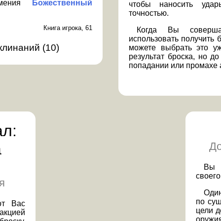
 умения
Божественный
чтобы наносить удар
точностью.
Книга игрока, 61
Когда Вы соверша
использовать получить б
аклинаний
(
10
)
можете выбрать это уж
результат броска, но до
попадании или промахе 
л:
а
До
Вы 
своего
я
Один
по су
от Вас
цели д
акцией
оружия