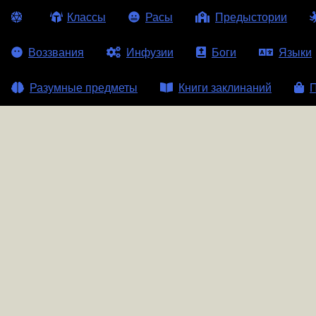
Классы
Расы
Предыстории
Воззвания
Инфузии
Боги
Языки
Разумные предметы
Книги заклинаний
П