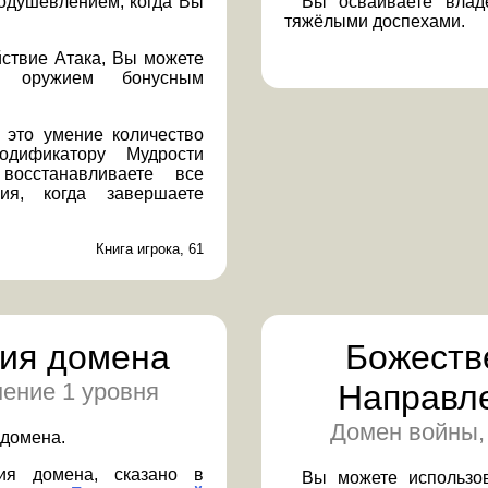
одушевлением, когда Вы
Вы осваиваете влад
тяжёлыми доспехами.
йствие Атака, Вы можете
у оружием бонусным
 это умение количество
дификатору Мудрости
осстанавливаете все
ния, когда завершаете
Книга игрока, 61
ия домена
Божеств
ение 1 уровня
Направл
Домен войны,
 домена.
ия домена, сказано в
Вы можете использо