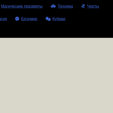
Магические предметы
Техника
Черты
агия
Безумие
Кубики