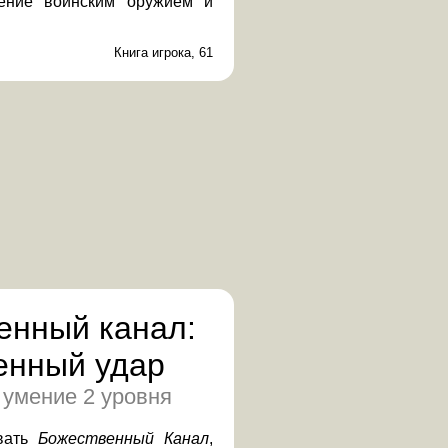
ение воинским оружием и
Книга игрока, 61
енный канал:
енный удар
 умение 2 уровня
вать
Божественный Канал
,