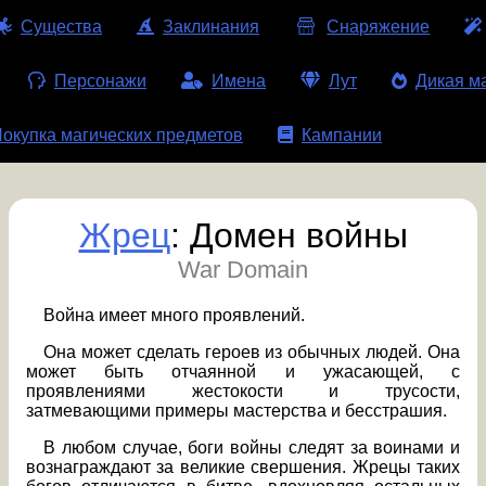
Существа
Заклинания
Снаряжение
Персонажи
Имена
Лут
Дикая м
окупка магических предметов
Кампании
Жрец
: Домен войны
War Domain
Война имеет много проявлений.
Она может сделать героев из обычных людей. Она
может быть отчаянной и ужасающей, с
проявлениями жестокости и трусости,
затмевающими примеры мастерства и бесстрашия.
В любом случае, боги войны следят за воинами и
вознаграждают за великие свершения. Жрецы таких