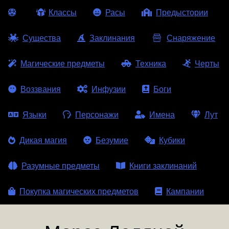
Классы
Расы
Предыстории
Существа
Заклинания
Снаряжение
Магические предметы
Техника
Черты
Воззвания
Инфузии
Боги
Языки
Персонажи
Имена
Лут
Дикая магия
Безумие
Кубики
Разумные предметы
Книги заклинаний
Покупка магических предметов
Кампании