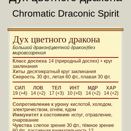
Chromatic Draconic Spirit
Дух цветного дракона
Большой
дракон
(
цветной дракон
)
без
мировоззрения
Класс доспеха
14 (природный доспех) + круг
заклинания
Хиты
десятикратный круг заклинания
Скорость
30 фт.
,
летая 60 фт.
,
плавая 30 фт.
СИЛ
ЛОВ
ТЕЛ
ИНТ
МДР
ХАР
19 (+4)
14 (+2)
17 (+3)
10 (+0)
14 (+2)
14 (+2)
Сопротивление к урону
кислотой, холодом,
электричеством, огнём, ядом
Иммунитет к состоянию
испуг
отравление
очарование
Чувства
слепое зрение 30 фт.
,
тёмное зрение
60 фт.
,
пассивная внимательность 12