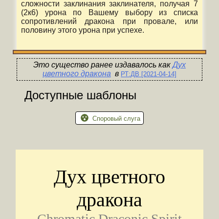
сложности заклинания заклинателя, получая 7
(2к6) урона по Вашему выбору из списка
сопротивлений дракона при провале, или
половину этого урона при успехе.
Это существо ранее издавалось
как
Дух
цветного дракона
в
РТ:ДВ [2021-04-14]
Доступные шаблоны
Споровый слуга
Дух цветного
дракона
Chromatic Draconic Spirit