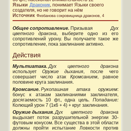
Языки
Драконик
,
понимает
Языки своего
создателя
, но не говорит на нём
Источник
Физбанова сокровищница драконов, 4
Общее сопротивление.
Призывая
Дух
цветного дракона
, выберите одно из его
сопротивлений урону. Вы получаете такое же
сопротивление, пока заклинание активно.
Действия
Мультиатака.
Дух цветного дракона
использует
Оружие дыхания
, после чего
совершает число атак
Кромсанием
, равное
половине круга заклинания.
Кромсание.
Рукопашная атака оружием
:
бонус к атакам заклинаниями заклинателя,
досягаемость 10 фт., одна цель.
Попадание:
Колющий урон 7 (1к6 + 4) + круг заклинания.
Оружие дыхания.
Дух цветного дракона
выдыхает поток разрушительной энергии 30-
футовым конусом. Все существа в этой области
должны пройти испытание Ловкости против