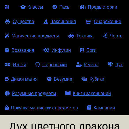
Классы
Расы
Предыстории
Существа
Заклинания
Снаряжение
Магические предметы
Техника
Черты
Воззвания
Инфузии
Боги
Языки
Персонажи
Имена
Лут
Дикая магия
Безумие
Кубики
Разумные предметы
Книги заклинаний
Покупка магических предметов
Кампании
Дух цветного дракона