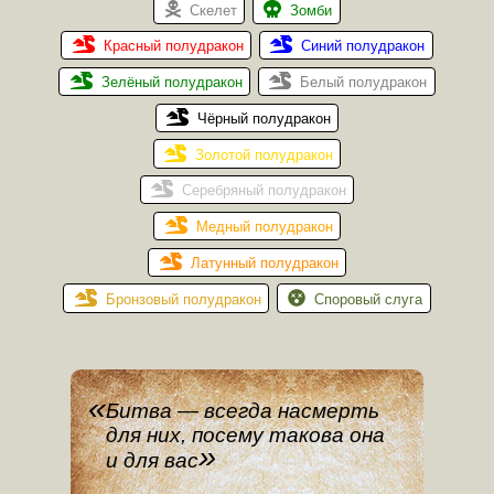
Скелет
Зомби
Красный полудракон
Синий полудракон
Зелёный полудракон
Белый полудракон
Чёрный полудракон
Золотой полудракон
Серебряный полудракон
Медный полудракон
Латунный полудракон
Бронзовый полудракон
Споровый слуга
Битва — всегда насмерть
для них, посему такова она
и для вас