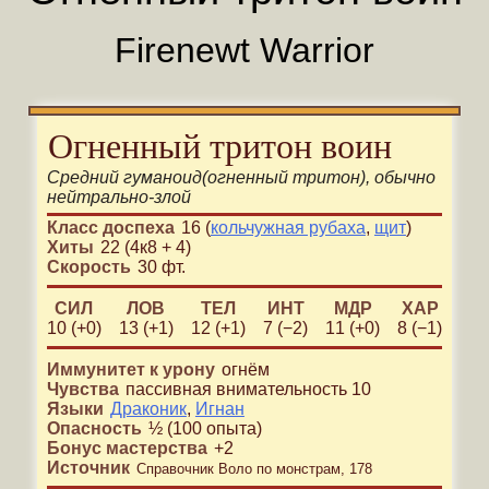
Firenewt Warrior
Огненный тритон воин
Средний
гуманоид
(
огненный тритон
)
, обычно
нейтрально-злой
Класс доспеха
16 (
кольчужная рубаха
,
щит
)
Хиты
22 (4к8 + 4)
Скорость
30 фт.
СИЛ
ЛОВ
ТЕЛ
ИНТ
МДР
ХАР
10 (+0)
13 (+1)
12 (+1)
7 (−2)
11 (+0)
8 (−1)
Иммунитет к урону
огнём
Чувства
пассивная внимательность 10
Языки
Драконик
,
Игнан
Опасность
½
(
100
опыта)
Бонус мастерства
+
2
Источник
Справочник Воло по монстрам, 178