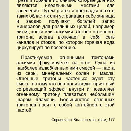
грязь и горячие источники, которые для них
являются идеальными местами для
заселения. Путём рытья и прокладки шахт в
таких областях они устраивают себе жилища
и заодно получают богатый запас
минералов для различных целей, например
литья, ковки или алхимии. Логово огненного
тритона всегда включает в себя сеть
каналов и стоков, по которой горячая вода
циркулирует по поселению.
Практикуемая огненными тритонами
алхимия фокусируется на огне. Одна из
наиболее излюбленных ими смесей — паста
из серы, минеральных солей и масла.
Огненные тритоны частенько жуют эту
смесь, потому что она производит приятный
согревающий эффект внутри и позволяет
огненному тритону плеваться небольшим
шаром пламени. Большинство огненных
тритонов носят с собой контейнер с этой
пастой.
Справочник Воло по монстрам, 177