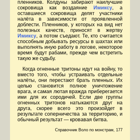
пленников. Колдуны забирают наилучшие
сокровища как воздаяние
Имиксу
, а
оставшиеся сокровища делят участники
налёта в зависимости от проявленной
доблести. Пленников, у которых на вид нет
полезных качеств, приносят в жертву
Имиксу
, а потом съедают. Те, кто считается
способным добывать ресурсы в шахтах или
выполнять иную работу в логове, некоторое
время будут рабами, прежде чем встретить
такую же судьбу.
Когда огненные тритоны идут на войну, то
вместо того, чтобы устраивать отдельные
налёты, они перестают брать пленных. Их
целью становится полное уничтожение
врага, и самая лютая вражда приберегается
ими для их сородичей. Если две группы
огненных тритонов натыкаются друг на
друга, скорее всего это произойдет в
результате соперничества за территорию, и
обычный результат — кровавая битва.
Справочник Воло по монстрам, 177