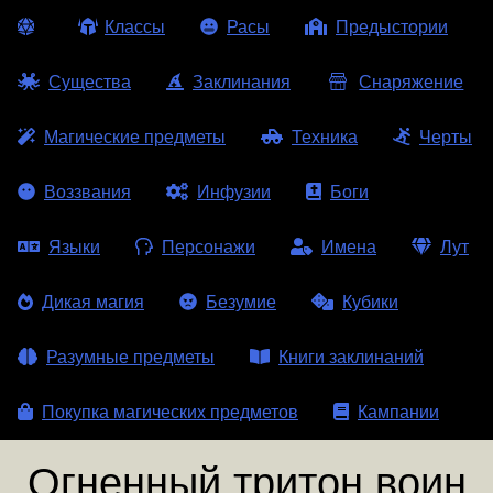
Классы
Расы
Предыстории
Существа
Заклинания
Снаряжение
Магические предметы
Техника
Черты
Воззвания
Инфузии
Боги
Языки
Персонажи
Имена
Лут
Дикая магия
Безумие
Кубики
Разумные предметы
Книги заклинаний
Покупка магических предметов
Кампании
Огненный тритон воин