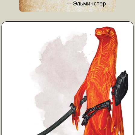
Эльминстер