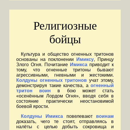
Религиозные
бойцы
Культура и общество огненных тритонов
основаны на поклонении
Имиксу
, Принцу
Злого Огня. Почитание
Имикса
приводит к
тому, что огненные тритоны бывают
агрессивными, гневными и жестокими.
Колдуны огненных тритонов
учат этому,
демонстрируя такие качества, а
огненный
тритон воин
в бою может стать
«осенённым Лордом Огня», вводя себя в
состояние практически неостановимой
боевой ярости.
Колдуны
Имикса
повелевают
воинам
доказать, чего те стоят, отправляясь в
налёты с целью добыть сокровища и