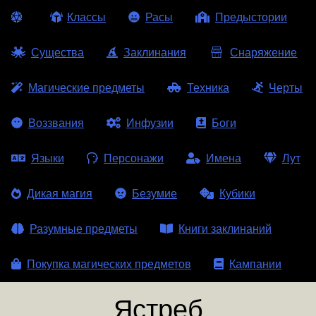
Классы
Расы
Предыстории
Существа
Заклинания
Снаряжение
Магические предметы
Техника
Черты
Воззвания
Инфузии
Боги
Языки
Персонажи
Имена
Лут
Дикая магия
Безумие
Кубики
Разумные предметы
Книги заклинаний
Покупка магических предметов
Кампании
Ястреб