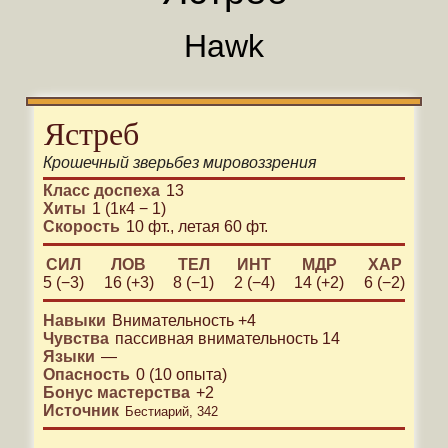
Hawk
Ястреб
Крошечный
зверь
без мировоззрения
Класс доспеха
13
Хиты
1 (1к4 − 1)
Скорость
10 фт.
,
летая 60 фт.
СИЛ
ЛОВ
ТЕЛ
ИНТ
МДР
ХАР
5 (−3)
16 (+3)
8 (−1)
2 (−4)
14 (+2)
6 (−2)
Навыки
Внимательность
+4
Чувства
пассивная внимательность 14
Языки
—
Опасность
0
(
10
опыта)
Бонус мастерства
+
2
Источник
Бестиарий, 342