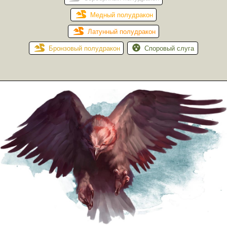
Медный полудракон
Латунный полудракон
Бронзовый полудракон
Споровый слуга