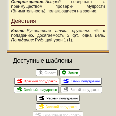
Острое зрение.
Ястреб
совершает с
преимуществом проверки Мудрости
(Внимательность), полагающиеся на зрение.
Действия
Когти.
Рукопашная атака оружием
: +5 к
попаданию, досягаемость 5 фт., одна цель.
Попадание:
Рубящий урон 1 (1).
Доступные шаблоны
Скелет
Зомби
Красный полудракон
Синий полудракон
Зелёный полудракон
Белый полудракон
Чёрный полудракон
Золотой полудракон
Серебряный полудракон