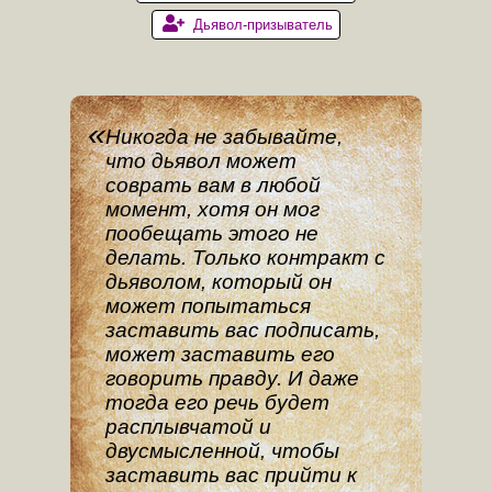
Дьявол-призыватель
Никогда не забывайте,
что дьявол может
соврать вам в любой
момент, хотя он мог
пообещать этого не
делать. Только контракт с
дьяволом, который он
может попытаться
заставить вас подписать,
может заставить его
говорить правду. И даже
тогда его речь будет
расплывчатой и
двусмысленной, чтобы
заставить вас прийти к