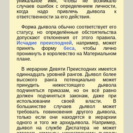
уникальное имя, чтобы не возникало
случаев ошибок с определением личности,
когда надо привлечь дьявола к
ответственности за его действия.
Форма дьявола обычно соответствует его
статусу, но определённые обстоятельства
допускают отклонения от этого правила.
Исчадие преисподней
, например, может
принять форму
беса
, чтобы лично
проникнуть в королевство на Материальном
плане.
В иерархии Девяти Преисподних имеется
одиннадцать уровней рангов. Дьявол более
высокого ранга потенциально может
принудить нижестоящего дьявола
подчиняться приказам, но он всё равно
должен подчиняться законам, даже при
использовании своей власти. В
большинстве случаев дьявол может
требовать повиновения другого дьявола,
только если они находятся в иерархии
одного и того же архидьявола. Например,
дьявол на службе Диспатера не может