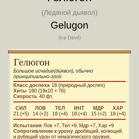
(Ледяной дьявол)
Gelugon
(Ice Devil)
Гелюгон
Большое
исчадие
(
дьявол
)
, обычно
принципиально-злой
Класс доспеха
18 (природный доспех)
Хиты
180 (19к10 + 76)
Скорость
40 фт.
СИЛ
ЛОВ
ТЕЛ
ИНТ
МДР
ХАР
21 (+5)
14 (+2)
18 (+4)
18 (+4)
15 (+2)
18 (+4)
Испытания
Лов +7, Тел +9, Мдр +7, Хар +9
Сопротивление к урону
дробящий, колющий
и рубящий урон от немагического оружия,