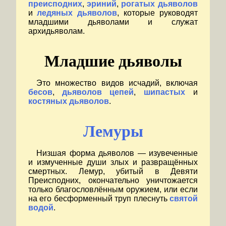
преисподних
,
эриний
,
рогатых дьяволов
и
ледяных дьяволов
, которые руководят
младшими дьяволами и служат
архидьяволам.
Младшие дьяволы
Это множество видов исчадий, включая
бесов
,
дьяволов цепей
,
шипастых
и
костяных дьяволов
.
Лемуры
Низшая форма дьяволов — изувеченные
и измученные души злых и развращённых
смертных. Лемур, убитый в Девяти
Преисподних, окончательно уничтожается
только благословлённым оружием, или если
на его бесформенный труп плеснуть
святой
водой
.