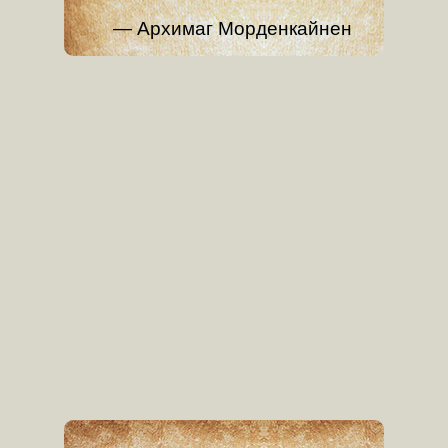
Архимаг Морденкайнен