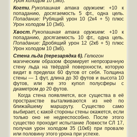
Урон холодом 10 (3к6).
Когти.
Рукопашная атака оружием
: +10 к
попаданию, досягаемость 5 фт., одна цель.
Попадание:
Рубящий урон 10 (2к4 + 5) плюс
Урон холодом 10 (3к6).
Хвост.
Рукопашная атака оружием
: +10 к
попаданию, досягаемость 10 фт., одна цель.
Попадание:
Дробящий урон 12 (2к6 + 5) плюс
Урон холодом 10 (3к6).
Стена льда (перезарядка 6).
Гелюгон
магическим образом формирует непрозрачную
стену льда на твёрдой поверхности, которую
видит в пределах 60 футов от себя. Толщина
стены — 1 фут, длина до 30 футов и высота 10
футов, или же это купол полусферы с
диаметром до 20 футов.
Когда стена появляется, все существа в её
пространстве выталкиваются из неё по
ближайшему маршруту. Существо само
выбирает, с какой стороны стены окажется, если
только оно не недееспособно. После этого
существо проходит испытание Ловкости СЛ 17,
получая урон холодом 35 (10к6) при провале
или половину этого урона при успехе.