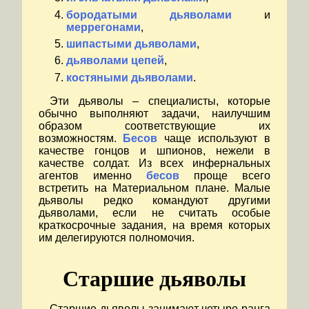
бородатыми дьяволами
и
меррегонами
,
шипастыми дьяволами
,
дьяволами цепей
,
костяными дьяволами
.
Эти дьяволы – специалисты, которые
обычно выполняют задачи, наилучшим
образом соответствующие их
возможностям.
Бесов
чаще используют в
качестве гонцов и шпионов, нежели в
качестве солдат. Из всех инфернальных
агентов именно
бесов
проще всего
встретить на Материальном плане. Малые
дьяволы редко командуют другими
дьяволами, если не считать особые
краткосрочные задания, на время которых
им делегируются полномочия.
Старшие дьяволы
Старшие дьяволы занимают четыре ранга