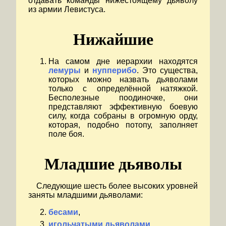
отдавать команды нижестоящему дьяволу
из армии Левистуса.
Нижайшие
На самом дне иерархии находятся
лемуры
и
нупперибо
. Это существа,
которых можно назвать дьяволами
только с определённой натяжкой.
Бесполезные поодиночке, они
представляют эффективную боевую
силу, когда собраны в огромную орду,
которая, подобно потопу, заполняет
поле боя.
Младшие дьяволы
Следующие шесть более высоких уровней
заняты младшими дьяволами:
бесами
,
игольчатыми дьяволами
,