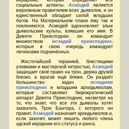
социальные аспекты.
Асмодей
является
верховным правителем всех дьяволов, и он
единственный обладает силой младших
богов. На Материальном плане ему так и
поклоняются. Асмодей вдохновляет злые
дьявольские культы, взявшие его имя. В
Девяти Преисподних он командует
множеством
исчадий преисподних
,
которые в свою очередь командуют
легионами подчинённых.
Жесточайшей тиранией, блестящими
уловками и мастерской хитростью,
Асмодей
защищает своё право на трон, держа друзей
близко, а врагов ещё ближе. Он раздаёт
большинство задач
исчадиям
преисподних
и младшим архидьяволам,
которые составляют бюрократический
аппарат Девяти Преисподних, несмотря на
то, что знает, что все эти дьяволы хотят
захватить Трон Баатора, с которого он
правит.
Асмодей
назначает архидьяволов и,
если захочет, может лишить любого члена
адской иерархии его статуса и ранга.