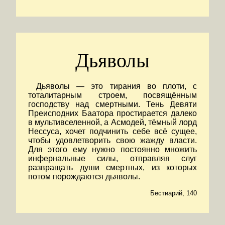
Дьяволы
Дьяволы — это тирания во плоти, с
тоталитарным строем, посвящённым
господству над смертными. Тень Девяти
Преисподних Баатора простирается далеко
в мультивселенной, а Асмодей, тёмный лорд
Нессуса, хочет подчинить себе всё сущее,
чтобы удовлетворить свою жажду власти.
Для этого ему нужно постоянно множить
инфернальные силы, отправляя слуг
развращать души смертных, из которых
потом порождаются дьяволы.
Бестиарий, 140