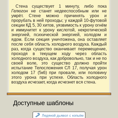
Стена существует 1 минуту, либо пока
Гелюгон
не станет недееспособным или не
умрёт. Стене можно причинять урон и
прорубать в ней проходы; у каждой 10-футовой
секции КД 5, 30 хитов, уязвимость к урону огнём
и иммунитет к урону кислотой, некротической
энергией, психической энергией, холодом и
ядом. Если секция уничтожена, она оставляет
после себя область холодного воздуха. Каждый
раз, когда существо оканчивает перемещение,
проходя в текущем ходу через область
холодного воздуха, как добровольно, так и не по
своей воле, это существо должно пройти
испытание Телосложения СЛ 17, получая урон
холодом 17 (5к6) при провале, или половину
этого урона при успехе. Область холодного
воздуха исчезает, когда исчезнет вся стена.
Доступные шаблоны
Ледяной дьявол c копьём