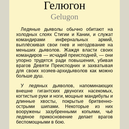
Гелюгон
Gelugon
Ледяные дьяволы обычно обитают на
холодных слоях Стигии и Кании, и служат
командирами инфернальных армий,
выплёскивая свои гнев и негодование на
меньших дьяволов. Жаждя власти своих
командиров — исчадий преисподней, — они
упорно трудятся ради повышения, убивая
врагов Девяти Преисподних и захватывая
для своих хозяев-архидьяволов как можно
больше душ.
У ледяных дьяволов, напоминающих
внешне гигантских двуногих насекомых,
когтистые руки и ноги, мощные мандибулы и
длинные хвосты, покрытые бритвенно-
острыми шипами. Некоторые из них
вооружены зазубренными копьями, чьё
ледяное прикосновение делает врагов
беспомощными в бою.