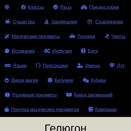
Классы
Расы
Предыстории
Существа
Заклинания
Снаряжение
Магические предметы
Техника
Черты
Воззвания
Инфузии
Боги
Языки
Персонажи
Имена
Лут
Дикая магия
Безумие
Кубики
Разумные предметы
Книги заклинаний
Покупка магических предметов
Кампании
Гелюгон