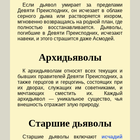
Если дьявол умирает за пределами
Девяти Преисподних, он исчезает в облаке
серного дыма или растворяется ихором,
мгновенно возвращаясь на родной план, где
полностью восстанавливается. Дьяволы,
погибшие в Девяти Преисподних, исчезают
навеки, и этого страшится даже Асмодей.
Архидьяволы
К архидьяволам относят всех текущих и
бывших правителей Девяти Преисподних, а
также герцогов и герцогинь, состоящих при
их дворах, служащих им советниками, и
мечтающих сместить их. Каждый
архидьявол — уникальное существо, чья
внешность отражает злую природу.
Старшие дьяволы
Старшие дьяволы включают
исчадий