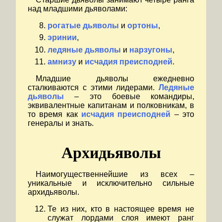
над младшими дьяволами:
рогатые дьяволы
и
ортоны
,
эринии
,
ледяные дьяволы
и
нарзугоны
,
амнизу
и
исчадия преисподней
.
Младшие дьяволы ежедневно
сталкиваются с этими лидерами.
Ледяные
дьяволы
– это боевые командиры,
эквивалентные капитанам и полковникам, в
то время как
исчадия преисподней
– это
генералы и знать.
Архидьяволы
Наимогущественнейшие из всех –
уникальные и исключительно сильные
архидьяволы.
Те из них, кто в настоящее время не
служат лордами слоя имеют ранг