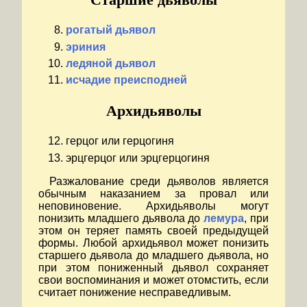
рогатый дьявол
эриния
ледяной дьявол
исчадие преисподней
Архидьяволы
герцог или герцогиня
эрцгерцог или эрцгерцогиня
Разжалование среди дьяволов является
обычным наказанием за провал или
неповиновение. Архидьяволы могут
понизить младшего дьявола до
лемура
, при
этом он теряет память своей предыдущей
формы. Любой архидьявол может понизить
старшего дьявола до младшего дьявола, но
при этом пониженный дьявол сохраняет
свои воспоминания и может отомстить, если
считает понижение несправедливым.