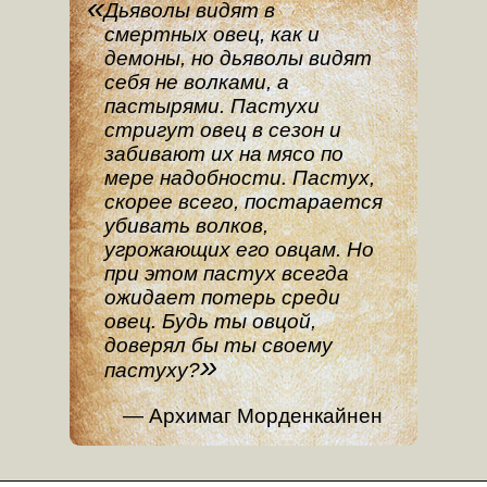
Дьяволы видят в
смертных овец, как и
демоны, но дьяволы видят
себя не волками, а
пастырями. Пастухи
стригут овец в сезон и
забивают их на мясо по
мере надобности. Пастух,
скорее всего, постарается
убивать волков,
угрожающих его овцам. Но
при этом пастух всегда
ожидает потерь среди
овец. Будь ты овцой,
доверял бы ты своему
пастуху?
Архимаг Морденкайнен