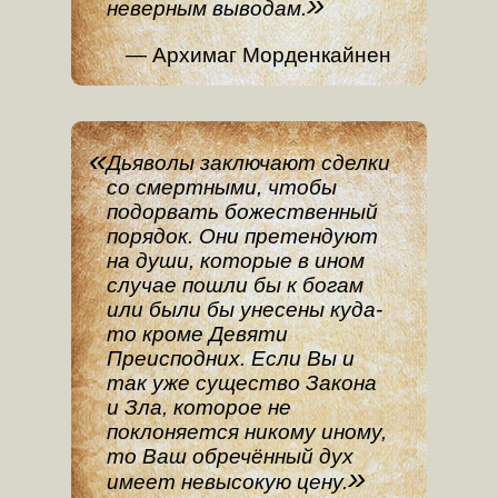
неверным выводам.
Архимаг Морденкайнен
Дьяволы заключают сделки
со смертными, чтобы
подорвать божественный
порядок. Они претендуют
на души, которые в ином
случае пошли бы к богам
или были бы унесены куда-
то кроме Девяти
Преисподних. Если Вы и
так уже существо Закона
и Зла, которое не
поклоняется никому иному,
то Ваш обречённый дух
имеет невысокую цену.