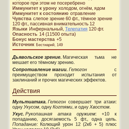
которое при этом не посеребрено
Иммунитет к урону
холодом, огнём, ядом
Иммунитет к состоянию
отравление
Чувства
слепое зрение 60 фт.
,
тёмное зрение
120 фт.
,
пассивная внимательность 12
Языки
Инфернальный
,
Телепатия
120 фт.
Опасность
14
(
11500
опыта)
Бонус мастерства
+
5
Источник
Бестиарий, 149
Дьявольское зрение.
Магическая тьма не
мешает его тёмному зрению.
Сопротивление магии.
Гелюгон
с
преимуществом проходит испытания от
заклинаний и прочих магических эффектов.
Действия
Мультиатака.
Гелюгон
совершает три атаки:
одну
Укусом
, одну
Когтями
, и одну
Хвостом
.
Укус.
Рукопашная атака оружием
: +10 к
попаданию, досягаемость 5 фт., одна цель.
Попадание:
Колющий урон 12 (2к6 + 5) плюс