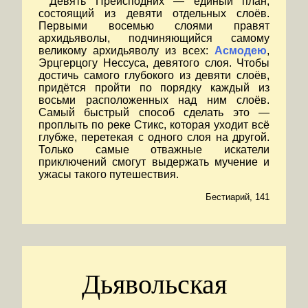
Девять Преисподних — единый план,
состоящий из девяти отдельных слоёв.
Первыми восемью слоями правят
архидьяволы, подчиняющийся самому
великому архидьяволу из всех:
Асмодею
,
Эрцгерцогу Нессуса, девятого слоя. Чтобы
достичь самого глубокого из девяти слоёв,
придётся пройти по порядку каждый из
восьми расположенных над ним слоёв.
Самый быстрый способ сделать это —
проплыть по реке Стикс, которая уходит всё
глубже, перетекая с одного слоя на другой.
Только самые отважные искатели
приключений смогут выдержать мучение и
ужасы такого путешествия.
Бестиарий, 141
Дьявольская