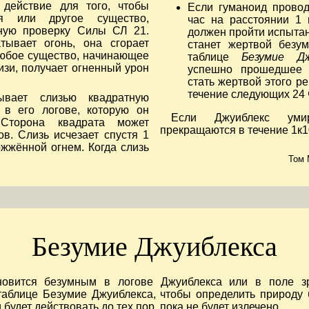
 действие для того, чтобы
Если гуманоид провод
бя или другое существо,
час на расстоянии 1 
ную проверку Силы СЛ 21.
должен пройти испытан
тывает огонь, она сгорает
станет жертвой безум
Любое существо, начинающее
таблице
Безумие Дж
изи, получает огненный урон
успешно прошедшее 
стать жертвой этого р
течение следующих 24 
ывает слизью квадратную
 в его логове, которую он
Если Джуиблекс уми
 Сторона квадрата может
прекращаются в течение 1к1
ов. Слизь исчезает спустя 1
ожжённой огнем. Когда слизь
Том 
Безумие Джуиблекса
новится безумным в логове Джуиблекса или в поле з
таблице Безумие Джуиблекса, чтобы определить природу б
будет действовать до тех пор, пока не будет излечено.