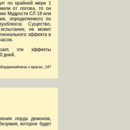
ит по крайней мере 1
мили от логова, то он
ие Мудрости СЛ 18 или
ия, определяемого по
уиблекса
. Существо,
испытание, не может
егионального эффекта в
часов.
рает, эти эффекты
0 дней.
Морденкайнена о врагах, 147
рения лорда демонов,
езумия, которое будет