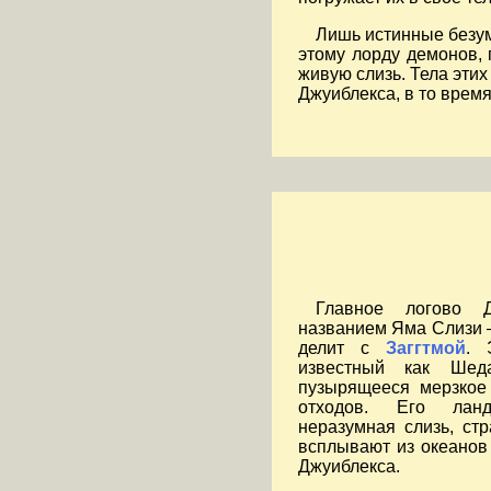
Лишь истинные безум
этому лорду демонов,
живую слизь. Тела этих
Джуиблекса, в то врем
Главное логово Д
названием Яма Слизи 
делит с
Заггтмой
. 
известный как Шеда
пузырящееся мерзкое
отходов. Его лан
неразумная слизь, ст
всплывают из океанов 
Джуиблекса.