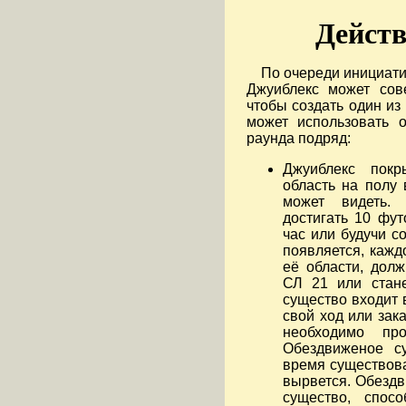
Действ
По очереди инициати
Джуиблекс может сов
чтобы создать один из
может использовать 
раунда подряд:
Джуиблекс покр
область на полу 
может видеть.
достигать 10 фут
час или будучи с
появляется, кажд
её области, дол
СЛ 21 или стане
существо входит в
свой ход или зака
необходимо пр
Обездвиженое с
время существова
вырвется. Обездв
существо, спосо