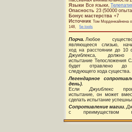
Языки
Все языки
,
Телепати
Опасность
23
(
50000
опыта
Бонус мастерства
+
7
Источник
Том Морденкайнена о
148
5e.tools
Порча.
Любое сущест
являющееся слизью, нач
ход на расстоянии до 10 
Джуиблекса, должно 
испытание Телосложения С
будет отравлено до 
следующего хода существа.
Легендарное сопротивле
день).
Если
Джуиблекс
прова
испытание, он может вмес
сделать испытание успешны
Сопротивление магии.
Дж
с преимуществом пр