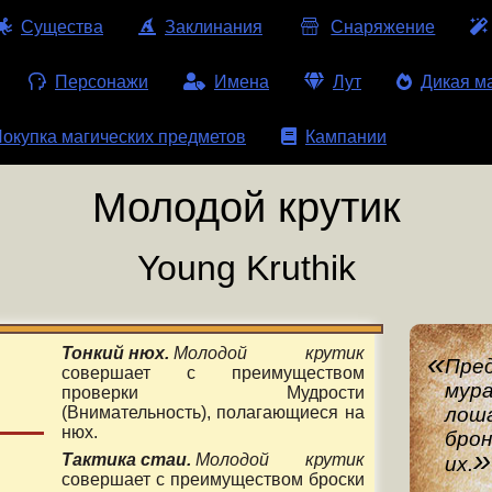
Существа
Заклинания
Снаряжение
Персонажи
Имена
Лут
Дикая м
окупка магических предметов
Кампании
Молодой крутик
Young Kruthik
Тонкий нюх.
Молодой крутик
Пре
совершает с преимуществом
мура
проверки Мудрости
лоша
(Внимательность), полагающиеся на
нюх.
бро
Тактика стаи.
Молодой крутик
их.
совершает с преимуществом броски