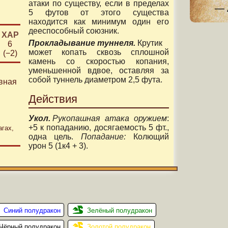
атаки по существу, если в пределах
5 футов от этого существа
находится как минимум один его
дееспособный союзник.
ХАР
Прокладывание туннеля.
Крутик
6
может копать сквозь сплошной
(−2)
камень со скоростью копания,
уменьшенной вдвое, оставляя за
собой туннель диаметром 2,5 фута.
вная
Действия
Укол.
Рукопашная атака оружием
:
+5 к попаданию, досягаемость 5 фт.,
агах,
одна цель.
Попадание:
Колющий
урон 5 (1к4 + 3).
Синий полудракон
Зелёный полудракон
Чёрный полудракон
Золотой полудракон