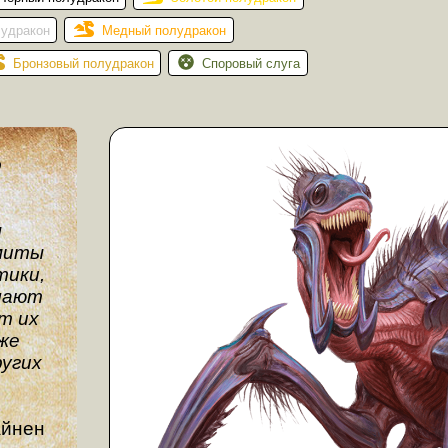
лудракон
Медный полудракон
Бронзовый полудракон
Споровый слуга
о
ы
миты
тики,
шают
т их
 же
ругих
айнен