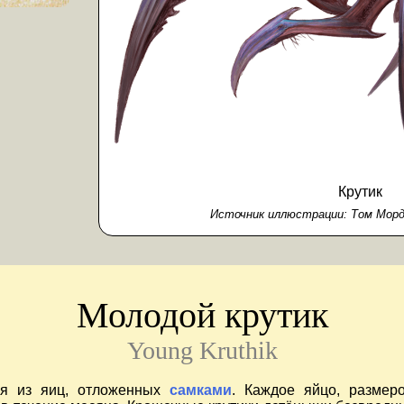
Крутик
Источник иллюстрации:
Том Морд
Молодой крутик
Young Kruthik
ся из яиц, отложенных
самками
. Каждое яйцо, размер