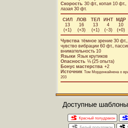
Скорость
30 фт.
,
копая 10 фт.
,
лазая 30 фт.
СИЛ
ЛОВ
ТЕЛ
ИНТ
МДР
13
16
13
4
10
(+1)
(+3)
(+1)
(−3)
(+0)
Чувства
тёмное зрение 30 фт.
,
чувство вибрации 60 фт.
,
пасси
внимательность 10
Языки
Язык крутиков
Опасность
⅛
(
25
опыта)
Бонус мастерства
+
2
Источник
Том Морденкайнена о вр
203
Доступные шаблоны
Красный полудракон
Белый полудракон