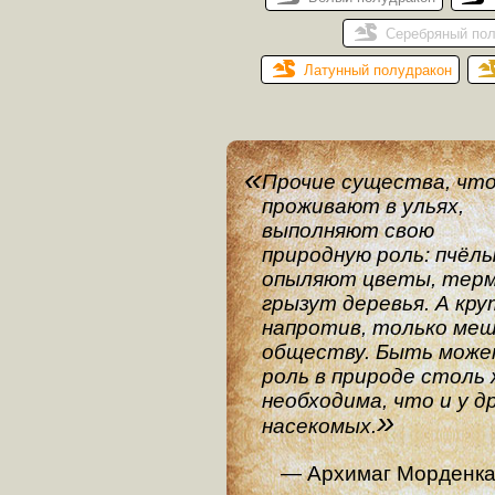
Серебряный по
Латунный полудракон
Прочие существа, чт
проживают в ульях,
выполняют свою
природную роль: пчёл
опыляют цветы, тер
грызут деревья. А кру
напротив, только ме
обществу. Быть може
роль в природе столь
необходима, что и у д
насекомых.
Архимаг Морденк