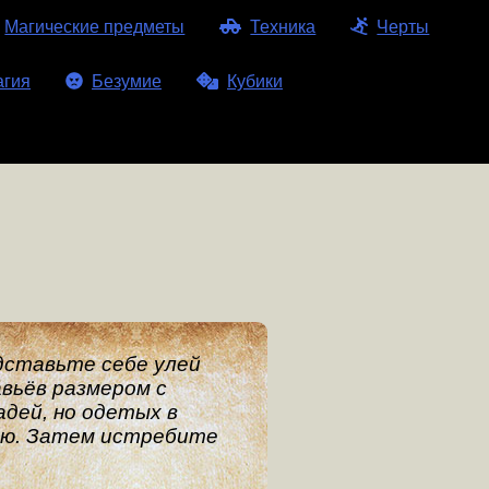
Магические предметы
Техника
Черты
агия
Безумие
Кубики
дставьте себе улей
вьёв размером с
дей, но одетых в
ню. Затем истребите