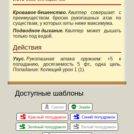
Кровавое бешенство.
Квиппер
совершает с
преимуществом броски рукопашных атак по
существам, у которых хиты ниже максимума.
Подводное дыхание.
Квиппер
может дышать
только под водой.
Действия
Укус.
Рукопашная атака оружием
: +5 к
попаданию, досягаемость 5 фт., одна цель.
Попадание:
Колющий урон 1 (1).
Доступные шаблоны
Скелет
Зомби
Красный полудракон
Синий полудракон
Зелёный полудракон
Белый полудракон