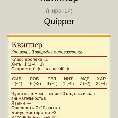
(Пиранья)
Quipper
Квиппер
Крошечный
зверь
без мировоззрения
Класс доспеха
13
Хиты
1 (1к4 − 1)
Скорость
0 фт.
,
плавая 40 фт.
СИЛ
ЛОВ
ТЕЛ
ИНТ
МДР
ХАР
2 (−4)
16 (+3)
9 (−1)
1 (−5)
7 (−2)
2 (−4)
Чувства
тёмное зрение 60 фт.
,
пассивная
внимательность 8
Языки
—
Опасность
0
(
10
опыта)
Бонус мастерства
+
2
Источник
Бестиарий, 330