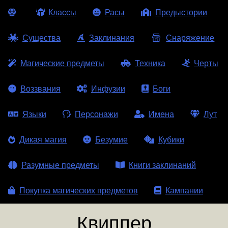
Классы
Расы
Предыстории
Существа
Заклинания
Снаряжение
Магические предметы
Техника
Черты
Воззвания
Инфузии
Боги
Языки
Персонажи
Имена
Лут
Дикая магия
Безумие
Кубики
Разумные предметы
Книги заклинаний
Покупка магических предметов
Кампании
Квиппер