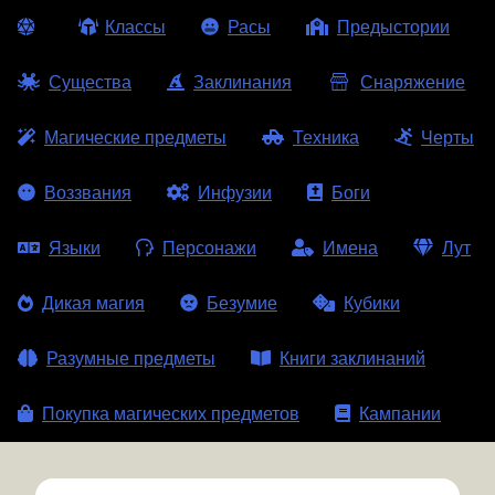
Классы
Расы
Предыстории
Существа
Заклинания
Снаряжение
Магические предметы
Техника
Черты
Воззвания
Инфузии
Боги
Языки
Персонажи
Имена
Лут
Дикая магия
Безумие
Кубики
Разумные предметы
Книги заклинаний
Покупка магических предметов
Кампании