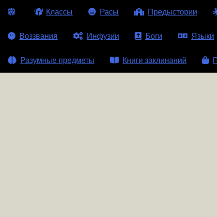
Классы
Расы
Предыстории
Воззвания
Инфузии
Боги
Языки
Разумные предметы
Книги заклинаний
П