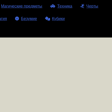
Магические предметы
Техника
Черты
агия
Безумие
Кубики