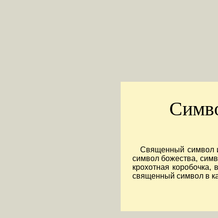
Симво
Священный символ и
символ божества, сим
крохотная коробочка, 
священный символ в ка