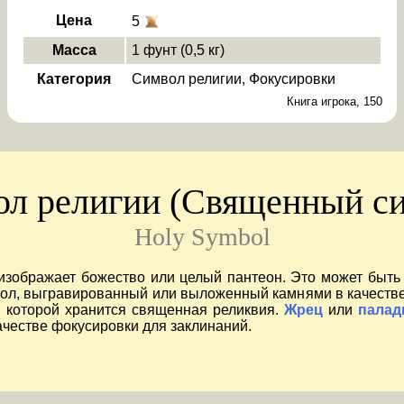
Цена
5
Масса
1 фунт (0,5 кг)
Категория
Символ религии
Фокусировки
Книга игрока, 150
л религии (Священный с
Holy Symbol
зображает божество или целый пантеон. Это может быть
вол, выгравированный или выложенный камнями в качестве
в которой хранится священная реликвия.
Жрец
или
палад
честве фокусировки для заклинаний.