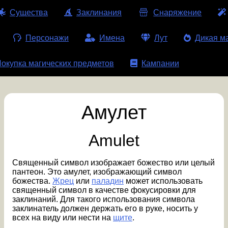
Существа
Заклинания
Снаряжение
Персонажи
Имена
Лут
Дикая м
окупка магических предметов
Кампании
Амулет
Amulet
Священный символ изображает божество или целый
пантеон. Это амулет, изображающий символ
божества.
Жрец
или
паладин
может использовать
священный символ в качестве фокусировки для
заклинаний. Для такого использования символа
заклинатель должен держать его в руке, носить у
всех на виду или нести на
щите
.