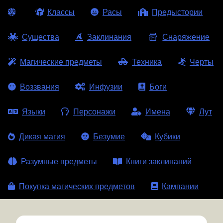
Классы
Расы
Предыстории
Существа
Заклинания
Снаряжение
Магические предметы
Техника
Черты
Воззвания
Инфузии
Боги
Языки
Персонажи
Имена
Лут
Дикая магия
Безумие
Кубики
Разумные предметы
Книги заклинаний
Покупка магических предметов
Кампании