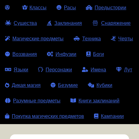
Классы
Расы
Предыстории
Существа
Заклинания
Снаряжение
Магические предметы
Техника
Черты
Воззвания
Инфузии
Боги
Языки
Персонажи
Имена
Лут
Дикая магия
Безумие
Кубики
Разумные предметы
Книги заклинаний
Покупка магических предметов
Кампании