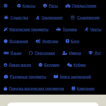
Классы
Расы
Предыстории
Существа
Заклинания
Снаряжение
Магические предметы
Техника
Черты
Воззвания
Инфузии
Боги
Языки
Персонажи
Имена
Лут
Дикая магия
Безумие
Кубики
Разумные предметы
Книги заклинаний
Покупка магических предметов
Кампании