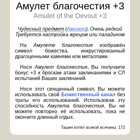
Амулет благочестия +3
Amulet of the Devout +3
Чудесный предмет
(
Амулет
)
, Очень редкий
Требуется настройка жрецом или паладином
На
Амулете благочестия
изображён
символ божества, инкрустированный
драгоценными камнями или металлами.
Нося
Амулет благочестия
, Вы получаете
бонус +3 к броскам атаки заклинаниями и СЛ
испытаний Ваших заклинаний.
Нося этот священный символ, Вы можете
использовать свой
Божественный канал
без
траты его использований. Использовав эту
способность
Амулета благочестия
, Вы не
можете повторно её использовать, пока не
окончите длинный отдых.
Ташин котёл всякой всячины, 172