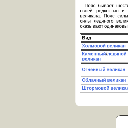
Пояс бывает шести
своей редкостью и 
великана. Пояс сил
силы ледяного велик
оказывают одинаковы
Вид
Холмовой великан
Каменный
/
ледяной
великан
Огненный великан
Облачный великан
Штормовой велика