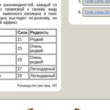
Пояс силы Хо
 разновидностей, каждый со
с привязкой к своему виду
Пояс силы Ш
ы каменного великана и пояс
ана выглядят по-разному, но
й эффект.
Сила
Редкость
21
Редкий
Очень
23
редкий
Очень
25
редкий
27
Легендарный
н
29
Легендарный
Руководство мастера, 197