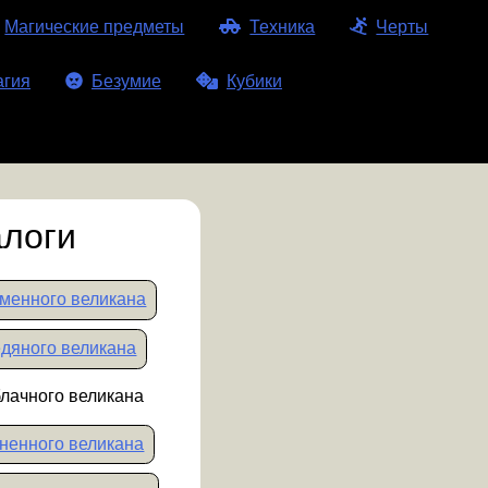
Магические предметы
Техника
Черты
агия
Безумие
Кубики
логи
менного великана
дяного великана
лачного великана
ненного великана