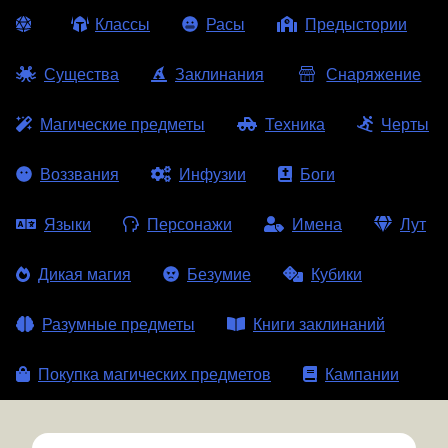
Классы
Расы
Предыстории
Существа
Заклинания
Снаряжение
Магические предметы
Техника
Черты
Воззвания
Инфузии
Боги
Языки
Персонажи
Имена
Лут
Дикая магия
Безумие
Кубики
Разумные предметы
Книги заклинаний
Покупка магических предметов
Кампании