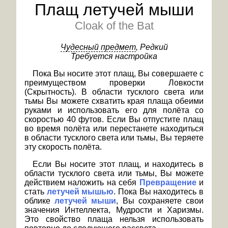
Плащ летучей мыши
Cloak of the Bat
Чудесный предмет
, Редкий
Требуется настройка
Пока Вы носите этот плащ, Вы совершаете с
преимуществом проверки Ловкости
(Скрытность). В области тусклого света или
тьмы Вы можете схватить края плаща обеими
руками и использовать его для полёта со
скоростью 40 футов. Если Вы отпустите плащ
во время полёта или перестанете находиться
в области тусклого света или тьмы, Вы теряете
эту скорость полёта.
Если Вы носите этот плащ, и находитесь в
области тусклого света или тьмы, Вы можете
действием наложить на себя
Превращение
и
стать
летучей мышью
. Пока Вы находитесь в
облике
летучей мыши
, Вы сохраняете свои
значения Интеллекта, Мудрости и Харизмы.
Это свойство плаща нельзя использовать