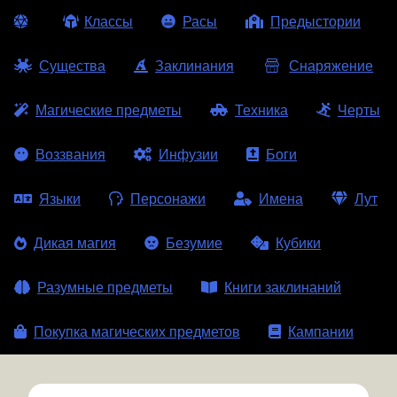
Классы
Расы
Предыстории
Существа
Заклинания
Снаряжение
Магические предметы
Техника
Черты
Воззвания
Инфузии
Боги
Языки
Персонажи
Имена
Лут
Дикая магия
Безумие
Кубики
Разумные предметы
Книги заклинаний
Покупка магических предметов
Кампании