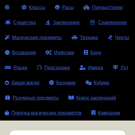
Классы
Расы
Предыстории
Существа
Заклинания
Снаряжение
Магические предметы
Техника
Черты
Воззвания
Инфузии
Боги
Языки
Персонажи
Имена
Лут
Дикая магия
Безумие
Кубики
Разумные предметы
Книги заклинаний
Покупка магических предметов
Кампании