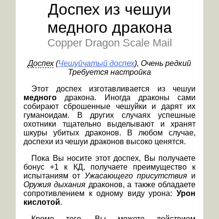
Доспех из чешуи
медного дракона
Copper Dragon Scale Mail
Доспех
(
Чешуйчатый доспех
)
, Очень редкий
Требуется настройка
Этот доспех изготавливается из чешуи
медного
дракона. Иногда драконы сами
собирают сброшенные чешуйки и дарят их
гуманоидам. В других случаях успешные
охотники тщательно выделывают и хранят
шкуры убитых драконов. В любом случае,
доспехи из чешуи драконов высоко ценятся.
Пока Вы носите этот доспех, Вы получаете
бонус +1 к КД, получаете преимущество к
испытаниям от
Ужасающего присутствия
и
Оружия дыхания
драконов, а также обладаете
сопротивлением к одному виду урона:
Урон
кислотой
.
Кроме того, Вы можете действием