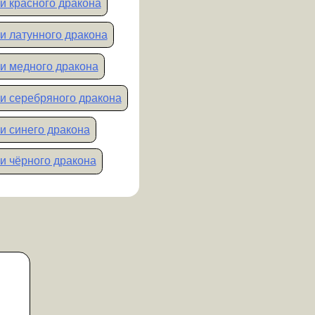
и красного дракона
и латунного дракона
и медного дракона
и серебряного дракона
и синего дракона
и чёрного дракона