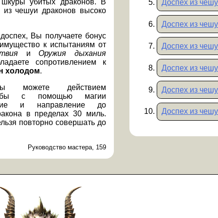
шкуры убитых драконов. В
Доспех из чешу
и из чешуи драконов высоко
Доспех из чешу
 доспех, Вы получаете бонус
еимущество к испытаниям от
Доспех из чешу
твия
и
Оружия дыхания
ладаете сопротивлением к
Доспех из чешу
н холодом
.
ы можете действием
Доспех из чешу
чтобы с помощью магии
яние и направление до
Доспех из чешу
акона в пределах 30 миль.
ельзя повторно совершать до
Руководство мастера, 159