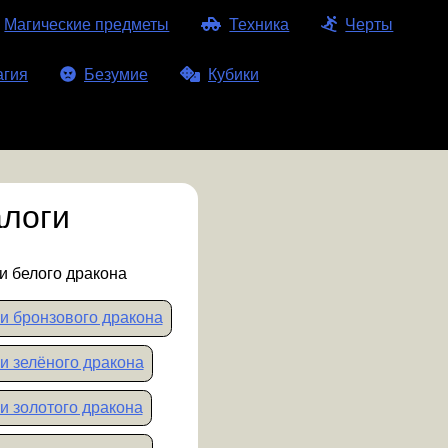
Магические предметы
Техника
Черты
агия
Безумие
Кубики
логи
и белого дракона
и бронзового дракона
и зелёного дракона
и золотого дракона