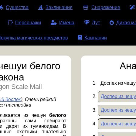
Существа
Заклинания
Снаряжение
Персонажи
Имена
Лут
Дикая м
окупка магических предметов
Кампании
 чешуи белого
Ана
акона
Доспех из чешу
gon Scale Mail
Доспех из чешу
й доспех
)
, Очень редкий
ся настройка
Доспех из чешу
вливается из чешуи
белого
драконы сами собирают
Доспех из чешу
и дарят их гуманоидам. В
шные охотники тщательно