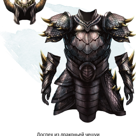
Доспех из драконьей чешуи