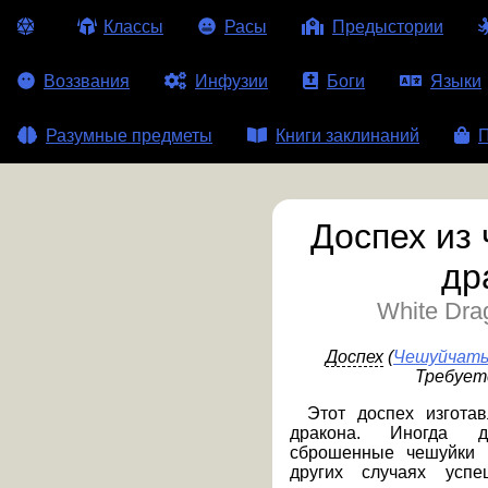
Классы
Расы
Предыстории
Воззвания
Инфузии
Боги
Языки
Разумные предметы
Книги заклинаний
П
Доспех из
др
White Dra
Доспех
(
Чешуйчаты
Требует
Этот доспех изгота
дракона. Иногда 
сброшенные чешуйки 
других случаях успе