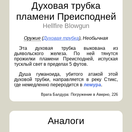
Духовая трубка
пламени Преисподней
Hellfire Blowgun
Оружие
(
Духовая трубка
)
, Необычная
Эта духовая трубка выкована из
дьявольского железа. По ней тянутся
прожилки пламени Преисподней, испуская
тусклый свет в пределах 5 футов.
Душа гуманоида, убитого атакой этой
духовой трубки, направляется в реку Стикс,
где немедленно переродится в
лемура
.
Врата Балдура: Погружение в Аверно, 226
Аналоги