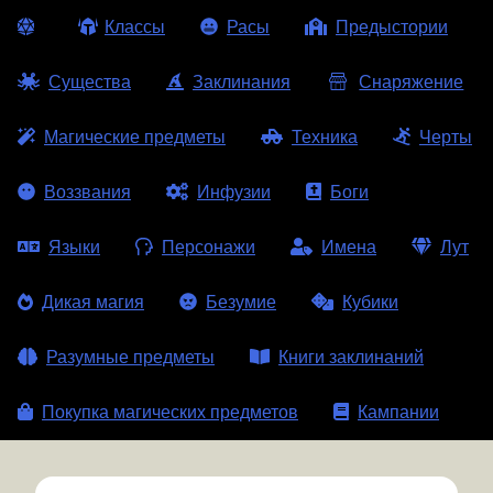
Классы
Расы
Предыстории
Существа
Заклинания
Снаряжение
Магические предметы
Техника
Черты
Воззвания
Инфузии
Боги
Языки
Персонажи
Имена
Лут
Дикая магия
Безумие
Кубики
Разумные предметы
Книги заклинаний
Покупка магических предметов
Кампании