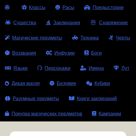
Классы
Расы
Предыстории
Существа
Заклинания
Снаряжение
Магические предметы
Техника
Черты
Воззвания
Инфузии
Боги
Языки
Персонажи
Имена
Лут
Дикая магия
Безумие
Кубики
Разумные предметы
Книги заклинаний
Покупка магических предметов
Кампании