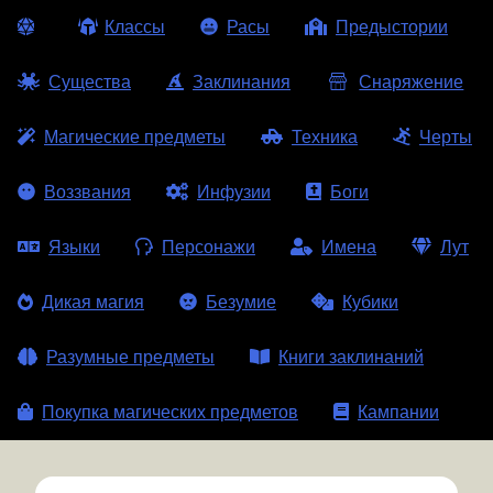
Классы
Расы
Предыстории
Существа
Заклинания
Снаряжение
Магические предметы
Техника
Черты
Воззвания
Инфузии
Боги
Языки
Персонажи
Имена
Лут
Дикая магия
Безумие
Кубики
Разумные предметы
Книги заклинаний
Покупка магических предметов
Кампании