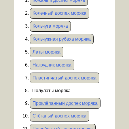
Кожаный доспех моряка
Колечный доспех моряка
Кольчуга моряка
Кольчужная рубаха моряка
Латы моряка
Нагрудник моряка
Пластинчатый доспех моряка
Полулаты моряка
Проклёпанный доспех моряка
Стёганый доспех моряка
Чешуйчатый доспех моряка