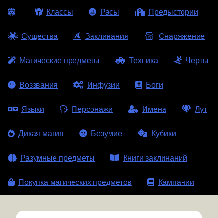
Классы
Расы
Предыстории
Существа
Заклинания
Снаряжение
Магические предметы
Техника
Черты
Воззвания
Инфузии
Боги
Языки
Персонажи
Имена
Лут
Дикая магия
Безумие
Кубики
Разумные предметы
Книги заклинаний
Покупка магических предметов
Кампании