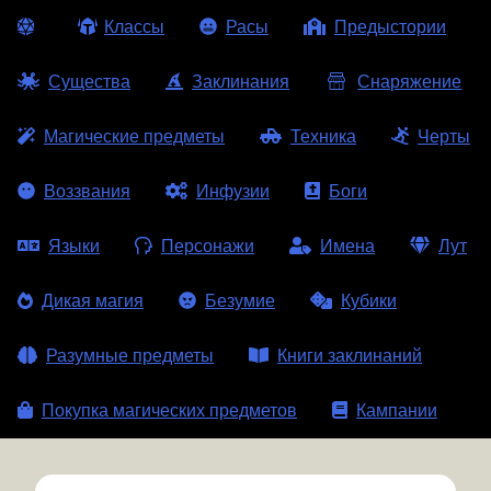
Классы
Расы
Предыстории
Существа
Заклинания
Снаряжение
Магические предметы
Техника
Черты
Воззвания
Инфузии
Боги
Языки
Персонажи
Имена
Лут
Дикая магия
Безумие
Кубики
Разумные предметы
Книги заклинаний
Покупка магических предметов
Кампании