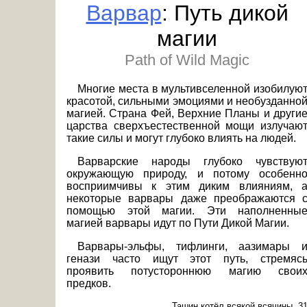
Варвар
: Путь дикой
магии
Path of Wild Magic
Многие места в мультивселенной изобилую
красотой, сильными эмоциями и необузданно
магией. Страна Фей, Верхние Планы и други
царства сверхъестественной мощи излучаю
такие силы и могут глубоко влиять на людей.
Варварские народы глубоко чувствую
окружающую природу, и потому особенн
восприимчивы к этим диким влияниям, 
некоторые варвары даже преображаются 
помощью этой магии. Эти наполненны
магией варвары идут по Пути Дикой Магии.
Варвары-эльфы, тифлинги, аазимары 
генази часто ищут этот путь, стремяс
проявить потустороннюю магию свои
предков.
Ташин котёл всякой всячины, 3