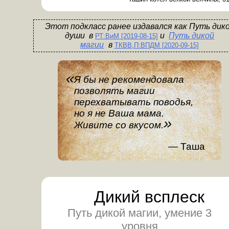
Этот подкласс ранее издавался
как
Путь дик
души
в
Путь дикой
РТ:ВиМ [2019-08-15]
магии
в
ТКВВ,П:ВПДМ [2020-09-15]
Я бы не рекомендовала
позволять магии
перехватывать поводья,
но я не Ваша мама.
Живите со вкусом.
Таша
Дикий всплеск
Путь дикой магии, умение 3
уровня