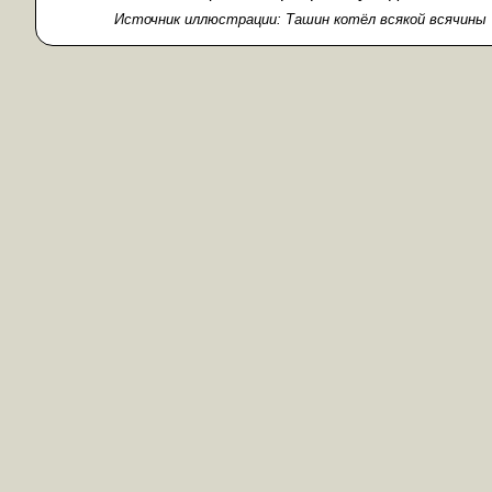
Источник иллюстрации:
Ташин котёл всякой всячины