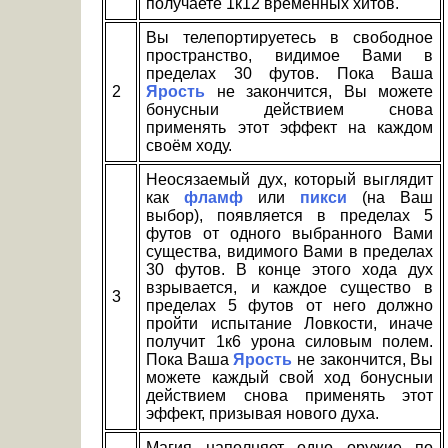
получаете 1к12 временных хитов.
Вы телепортируетесь в свободное
пространство, видимое Вами в
пределах 30 футов. Пока Ваша
2
Ярость
не закончится, Вы можете
бонусныи действием снова
применять этот эффект на каждом
своём ходу.
Неосязаемый дух, который выглядит
как
фламф
или
пикси
(на Ваш
выбор), появляется в пределах 5
футов от одного выбранного Вами
существа, видимого Вами в пределах
30 футов. В конце этого хода дух
взрывается, и каждое существо в
3
пределах 5 футов от него должно
пройти испытание Ловкости, иначе
получит 1к6 урона силовым полем.
Пока Ваша
Ярость
не закончится, Вы
можете каждый свой ход бонусныи
действием снова применять этот
эффект, призывая нового духа.
Магия наполняет одно оружие по