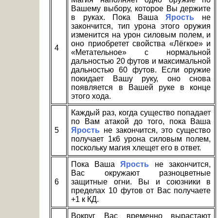
Вашему выбору, которое Вы держите
в руках. Пока Ваша
Ярость
не
закончится, тип урона этого оружия
изменится на урон силовым полем, и
оно приобретет свойства «Лёгкое» и
4
«Метательное» с нормальной
дальностью 20 футов и максимальной
дальностью 60 футов. Если оружие
покидает Вашу руку, оно снова
появляется в Вашей руке в конце
этого хода.
Каждый раз, когда существо попадает
по Вам атакой до того, пока Ваша
5
Ярость
не закончится, это существо
получает 1к6 урона силовым полем,
поскольку магия хлещет его в ответ.
Пока Ваша
Ярость
не закончится,
Вас окружают разноцветные
6
защитные огни. Вы и союзники в
пределах 10 футов от Вас получаете
+1 к КД.
Вокруг Вас временно вырастают