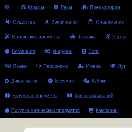
Классы
Расы
Предыстории
Существа
Заклинания
Снаряжение
Магические предметы
Техника
Черты
Воззвания
Инфузии
Боги
Языки
Персонажи
Имена
Лут
Дикая магия
Безумие
Кубики
Разумные предметы
Книги заклинаний
Покупка магических предметов
Кампании