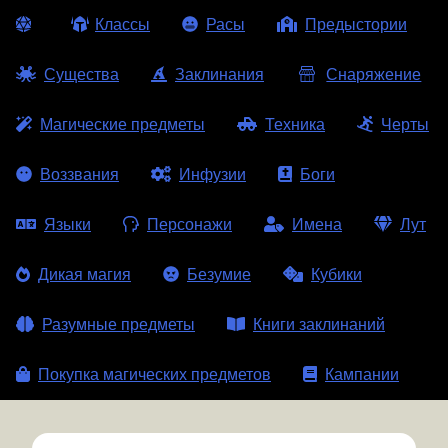
Классы
Расы
Предыстории
Существа
Заклинания
Снаряжение
Магические предметы
Техника
Черты
Воззвания
Инфузии
Боги
Языки
Персонажи
Имена
Лут
Дикая магия
Безумие
Кубики
Разумные предметы
Книги заклинаний
Покупка магических предметов
Кампании