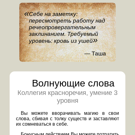
Себе на заметку:
пересмотреть работу над
речеопровергательным
заклинанием. Требуемый
уровень: кровь из ушей
Таша
Волнующие слова
Коллегия красноречия, умение 3
уровня
Вы можете вворачивать магию в свои
слова, сбивая с толку существ и заставляют
их сомневаться в себе.
Бонусным действием Вы можете потратить