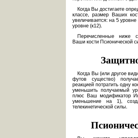
Когда Вы достигаете опре
классе, размер Ваших ко
увеличивается: на 5 уровне (
уровне (к12).
Перечисленные ниже сп
Ваши кости Псионической с
Защитно
Когда Вы (или другое вид
футов существо) получ
реакцией потратить одну ко
уменьшить получаемый ур
плюс Ваш модификатор Ин
уменьшение на 1), соз
телекинетической силы.
Псионичес