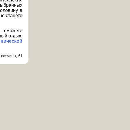
выбранных
оловину в
не станете
е сможете
ный отдых,
нической
 всячины, 61