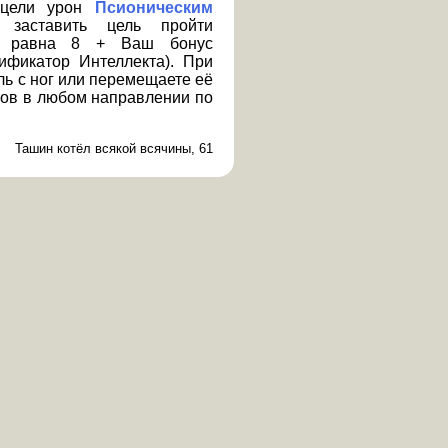
 цели урон
Псионическим
заставить цель пройти
Л равна 8 + Ваш бонус
фикатор Интеллекта). При
ль с ног или перемещаете её
тов в любом направлении по
Ташин котёл всякой всячины, 61