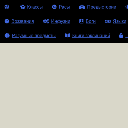
Классы
Расы
Предыстории
Воззвания
Инфузии
Боги
Языки
Разумные предметы
Книги заклинаний
П