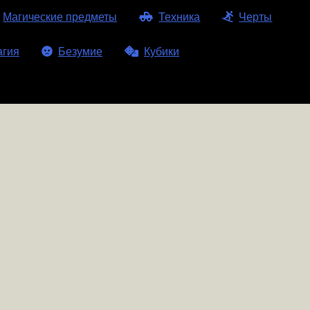
Магические предметы
Техника
Черты
агия
Безумие
Кубики