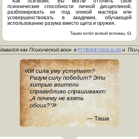
Как пси-воин, Вы могли отточить свои
псионические способности личной дисциплиной,
разблокировать их под опекой мастера или
усовершенствовать в академии, обучающей
использованию разума вместо щита и оружия.
Ташин котёл всякой всячины, 61
здавался
как
Психический воин
в
Пси-
РТ:ПВДНП [2019-11-25]
И сила уму уступает?
Разум силу победит? Эти
хитрые воители
справедливо спрашивают:
„А почему не взять
обоих?“
Таша