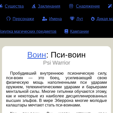
Существа
Заклинания
Снаряжение
Персонажи
Имена
Лут
Дикая м
окупка магических предметов
Кампании
Воин
: Пси-воин
Psi Warrior
Пробудивший внутреннюю псионическую силу,
пси-воин — это боец, усиливающий свою
физическую мощь наполненными пси ударами
оружием, телекинетическими ударами и барьерами
ментальной силы. Многие гитьянки обучаются этому,
как и некоторые из наиболее дисциплинированных
высших эльфов. В мире Эберрона многие молодые
калаштары мечтают стать пси-воинами.