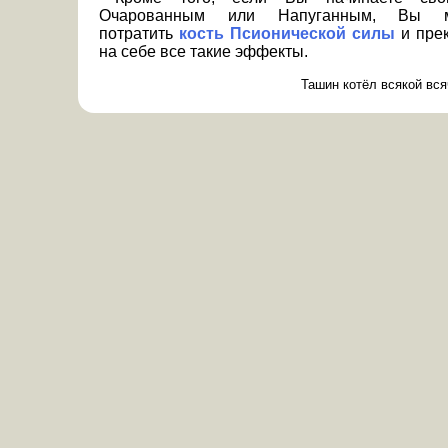
Очарованным или Напуганным, Вы м
потратить
кость Псионической силы
и прек
на себе все такие эффекты.
Ташин котёл всякой вся