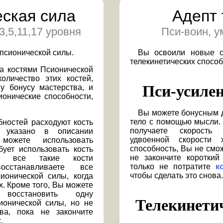
ская сила
Адепт 
3,5,11,17 уровня
Пси-воин, у
 псионической силы.
Вы освоили новые с
телекинетических спосо
а костями Псионической
оличество этих костей,
Пси-усиле
у бонусу мастерства, и
онические способности,
Вы можете бонусным действием передвигать своё
тело с помощью мысли.
бностей расходуют кость
получаете скорость
к указано в описании
удвоенной скорости 
можете использовать
способность, Вы не смож
бует использовать кость
не закончите короткий
а все такие кости
только не потратите
к
сстанавливаете все
чтобы сделать это снова.
ионической силы, когда
. Кроме того, Вы можете
восстановить одну
Телекинети
ионической силы, но не
ва, пока не закончите
.