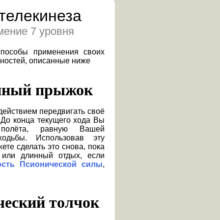
телекинеза
мение 7 уровня
пособы применения своих
бностей, описанные ниже
нный прыжок
 До конца текущего хода Вы
 полёта, равную Вашей
ходьбы. Использовав эту
ете сделать это снова, пока
 или длинный отдых, если
ость Псионической силы
,
ческий толчок