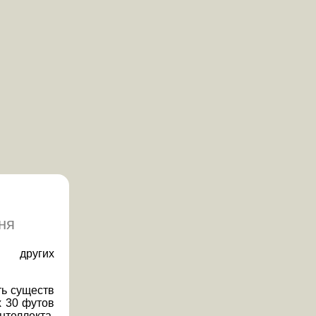
ня
 других
ь существ
х 30 футов
нтеллекта,