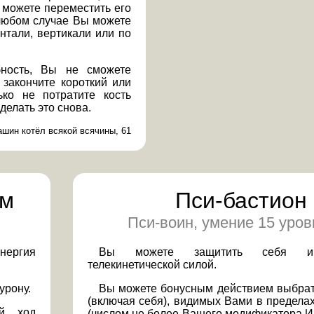
 можете переместить его
 любом случае Вы можете
нтали, вертикали или по
бность, Вы не сможете
 закончите короткий или
ько не потратите кость
делать это снова.
ашин котёл всякой всячины, 61
ум
Пси-бастион
Пси-воин, умение 15 уров
нергия
Вы можете защитить себя и
телекинетической силой.
урону.
Вы можете бонусным действием выбрат
(включая себя), видимых Вами в предела
ой ход
(числом не более Вашего модификатора И