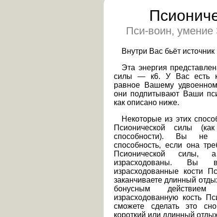
Псиониче
Пси-воин, умение 
Внутри Вас бьёт источник
Эта энергия представлен
силы — к6. У Вас есть к
равное Вашему удвоенном
они подпитывают Ваши пси
как описано ниже.
Некоторые из этих спосо
Псионической силы (ка
способности). Вы не 
способность, если она тре
Псионической силы, 
израсходованы. Вы во
израсходованные кости Пс
заканчиваете длинный отдых
бонусным действием 
израсходованную кость Пс
сможете сделать это сно
короткий или длинный отдых