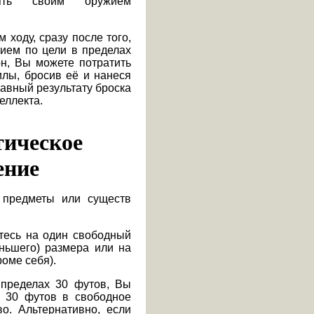
ять своим оружием
 ходу, сразу после того,
ием по цели в пределах
н, Вы можете потратить
илы, бросив её и нанеся
авный результату броска
еллекта.
тическое
ение
предметы или существ
тесь на один свободный
ньшего) размера или на
роме себя).
пределах 30 футов, Вы
а 30 футов в свободное
о. Альтернативно, если