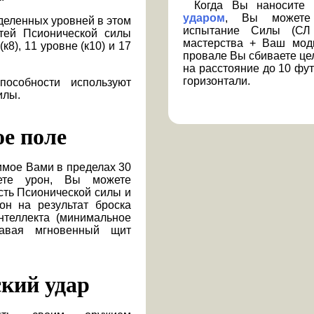
Когда Вы наносите
ударом
, Вы можете 
деленных уровней в этом
испытание Силы (С
стей Псионической силы
мастерства + Ваш моди
к8), 11 уровне (к10) и 17
провале Вы сбиваете це
на расстояние до 10 фу
горизонтали.
особности используют
илы.
е поле
имое Вами в пределах 30
аете урон, Вы можете
сть Псионической силы и
он на результат броска
теллекта (минимальное
давая мгновенный щит
кий удар