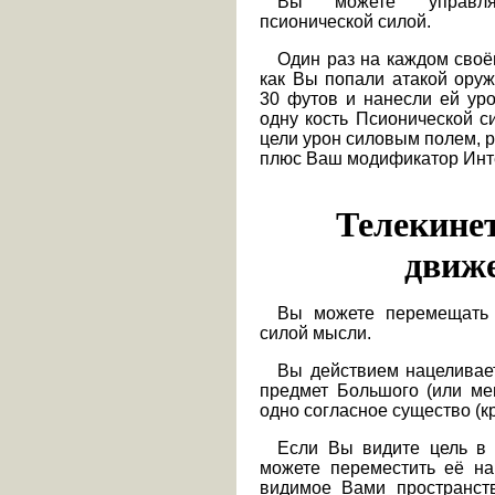
Вы можете управл
псионической силой.
Один раз на каждом своём
как Вы попали атакой оруж
30 футов и нанесли ей уро
одну кость Псионической с
цели урон силовым полем, р
плюс Ваш модификатор Инт
Телекине
движ
Вы можете перемещать 
силой мысли.
Вы действием нацеливае
предмет Большого (или ме
одно согласное существо (к
Если Вы видите цель в 
можете переместить её н
видимое Вами пространств