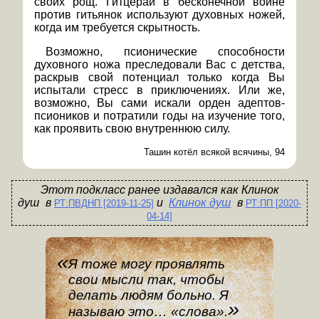
своих рощ. Гитцераи в бесконечной войне
против гитьянок используют духовных ножей,
когда им требуется скрытность.
Возможно, псионические способности
духовного ножа преследовали Вас с детства,
раскрыв свой потенциал только когда Вы
испытали стресс в приключениях. Или же,
возможно, Вы сами искали орден адептов-
псиоников и потратили годы на изучение того,
как проявить свою внутреннюю силу.
Ташин котёл всякой всячины, 94
Этот подкласс ранее издавался
как
Клинок
душ
в
Клинок душ
в
РТ:ПВДНП [2019-11-25]
РТ:ПП [2020-
04-14]
Я тоже могу проявлять
свои мысли так, чтобы
делать людям больно. Я
называю это… «слова».