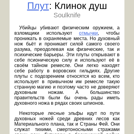
Плут
: Клинок душ
Soulknife
Убийцы убивают физическим оружием, а
взломщики используют
отмычки
, чтобы
проникать в охраняемые места. Но духовный
нож бьёт и проникает силой самого своего
разума, преодолевая как физические, так и
психические барьеры. Эти плуты открывают в
себе псионическую силу и используют её в
своём тайном ремесле. Они легко находят
себе работу в воровских гильдиях. Другие
плуты с подозрением относятся ко всем, кто
использует в привычном им ремесле такую
странную магию и поэтому часто не доверяют
духовным ножам. А большинство
правительств были бы очень рады иметь
духовного ножа в рядах своих шпионов.
Некоторые лесные эльфы идут по пути
духовных ножей среди древних лесов как
Материального плана, так и Страны Фей. Они
служат тихими, смертоносными стражами