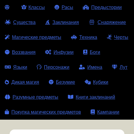
Классы
Расы
Предыстории
Существа
Заклинания
Снаряжение
Магические предметы
Техника
Черты
Воззвания
Инфузии
Боги
Языки
Персонажи
Имена
Лут
Дикая магия
Безумие
Кубики
Разумные предметы
Книги заклинаний
Покупка магических предметов
Кампании