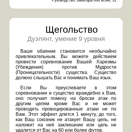
Руководство Занатара обо всём, 51
Щегольство
Дуэлянт, умение 9 уровня
Ваше обаяние становится необычайно
привлекательным. Вы можете действием
провести соревнование Вашей Харизмы
(Убеждения) против Мудрости
(Проницательности) существа. Существо
должно слышать Вас и понимать Ваш язык.
Если Вы преуспеваете в этом
соревновании и существо враждебно к Вам,
оно получает помеху на броски атак по
другим целям кроме Вас и не может
проводить провоцированные атаки не по
Вам. Этот эффект длится 1 минуту, до того,
как Ваш союзник не атакует Вашу цель, не
наложит на неё заклинание или цель не
удалится от Вас на 60 или более футов.