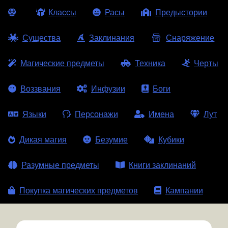
Классы
Расы
Предыстории
Существа
Заклинания
Снаряжение
Магические предметы
Техника
Черты
Воззвания
Инфузии
Боги
Языки
Персонажи
Имена
Лут
Дикая магия
Безумие
Кубики
Разумные предметы
Книги заклинаний
Покупка магических предметов
Кампании