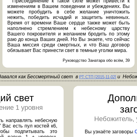
Присоединение к такой силе может привести к
изменениям в Вашем поведении и убеждениях. Вы
можете пробудить в себе желание уничтожить
нежить, победить исчадий и защитить невинных.
Время от времени Ваше сердце также может быть
наполнено стремлением к небесному царству
Вашего покровителя и желанием бродить по этому
раю до конца Ваших дней. Но Вы знаете, что сейчас
Ваша миссия среди смертных, и что Ваш договор
обязывает Вас принести свет в темные уголки мира.
Руководство Занатара обо всём, 39
давался
как
Бессмертный свет
в
Небо
РТ:СТП [2015-11-02]
ий свет
Допол
ение 1 уровня
заг
Небожитель, 
ть направлять небесную
 Вас есть пул костей к6,
тобы подпитывать это
Вы узнаёте заговоры
тей равно 1 + уровень