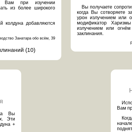
ет Вам при изучении
Вы получаете сопроти
рать из более широкого
когда Вы сотворяете з
урон излучением или о
модификатор Харизмы
й колдуна добавляются
излучением или огнём
заклинания.
водство Занатара обо всём, 39
аклинаний
(
10
)
я
Испо
Вам пр
да Вы
Когд
х. Эти
начал
дуна +
поднят