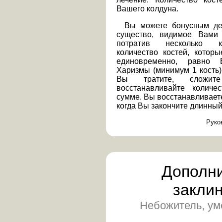
Вашего колдуна.
Вы можете бонусным де
существо, видимое Вами
потратив несколько к
количество костей, котор
единовременно, равно 
Харизмы (минимум 1 кость).
Вы тратите, сложи
восстанавливайте количе
сумме. Вы восстанавливаете
когда Вы закончите длинный
Руко
Дополн
закли
Небожитель, ум