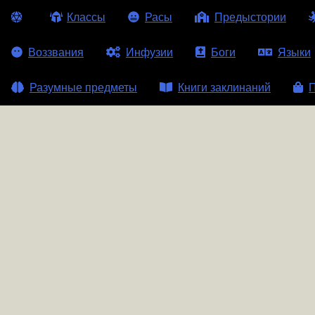
Классы
Расы
Предыстории
Воззвания
Инфузии
Боги
Языки
Разумные предметы
Книги заклинаний
П