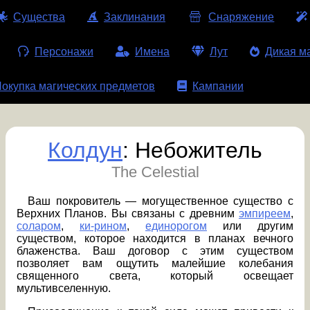
Существа
Заклинания
Снаряжение
Персонажи
Имена
Лут
Дикая м
окупка магических предметов
Кампании
Колдун
: Небожитель
The Celestial
Ваш покровитель — могущественное существо с
Верхних Планов. Вы связаны с древним
эмпиреем
,
соларом
,
ки-рином
,
единорогом
или другим
существом, которое находится в планах вечного
блаженства. Ваш договор с этим существом
позволяет вам ощутить малейшие колебания
священного света, который освещает
мультивселенную.