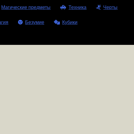
Магические предметы
Техника
Черты
агия
Безумие
Кубики