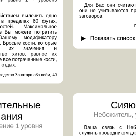
Для Вас они считают
они не учитываются пр
йствием вылечить одно
заговоров.
 в пределах 60 футах,
остей. Максимальное
ые Вы можете потратить
Вашему модификатору
Показать
список
 Бросьте кости, которые
те их значения и
ство хитов, равное их
 все потраченные кости,
 отдых.
водство Занатара обо всём, 40
ительные
Сияю
нания
Небожитель, 
ение 1 уровня
Ваша связь с Неб
служить проводником дл