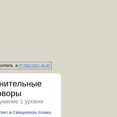
житель
в
РТ:ПКВ [2017-06-05]
нительные
оворы
умение 1 уровня
Свет
и
Священное пламя
.