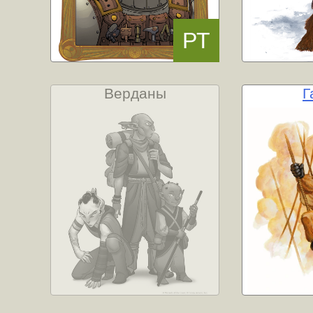
Верданы
Г