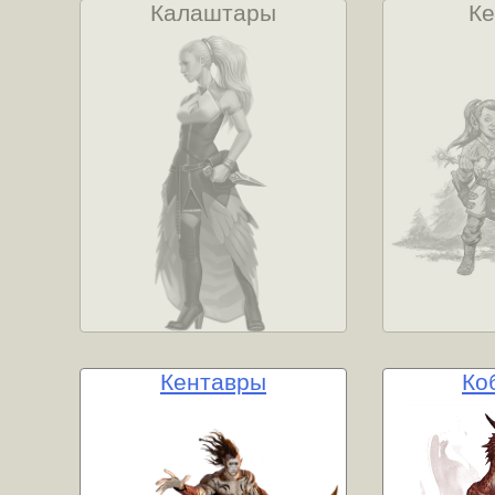
Калаштары
К
Кентавры
Ко