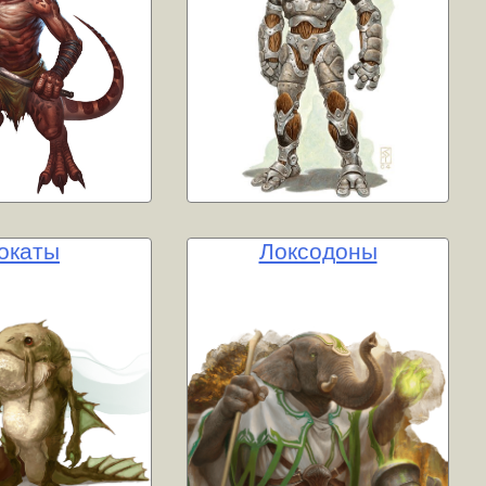
окаты
Локсодоны