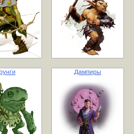
рунги
Дампиры