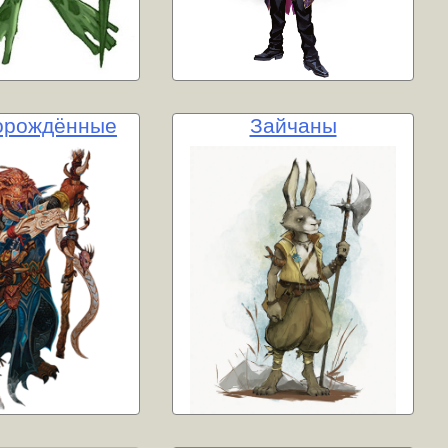
орождённые
Зайчаны