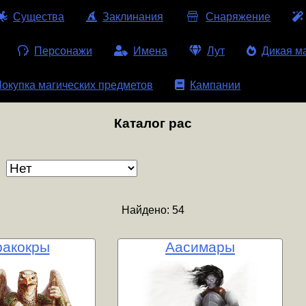
Существа
Заклинания
Снаряжение
Персонажи
Имена
Лут
Дикая м
окупка магических предметов
Кампании
Каталог рас
Найдено: 54
ракокры
Аасимары