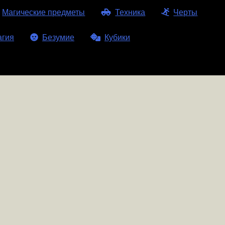
Магические предметы
Техника
Черты
агия
Безумие
Кубики