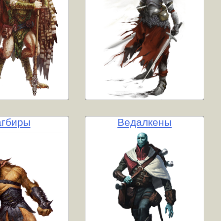
агбиры
Ведалкены