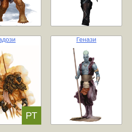
адози
Генази