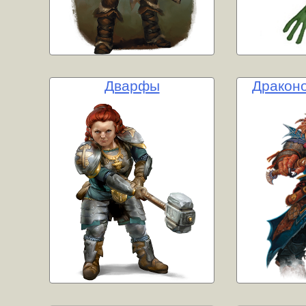
Дварфы
Дракон