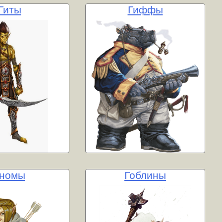
Гиты
Гиффы
Гномы
Гоблины