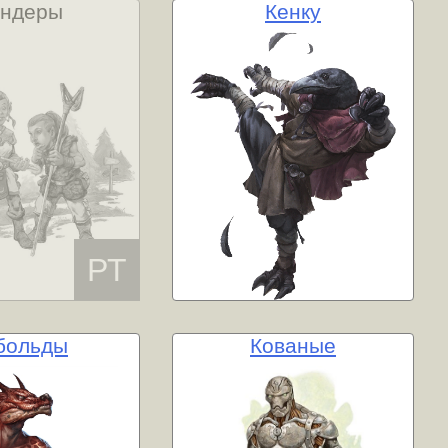
ендеры
Кенку
больды
Кованые