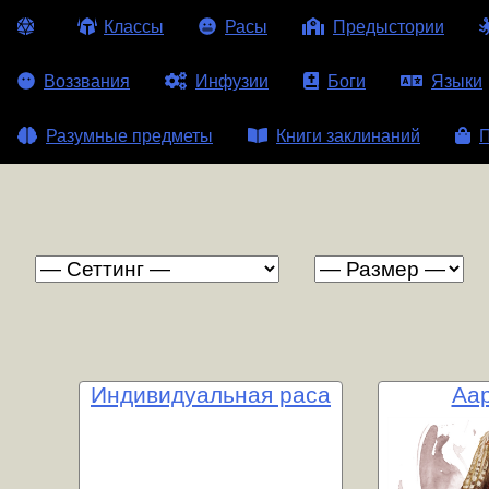
Классы
Расы
Предыстории
Воззвания
Инфузии
Боги
Языки
Разумные предметы
Книги заклинаний
П
Индивидуальная раса
Аа