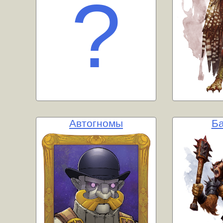
Автогномы
Б