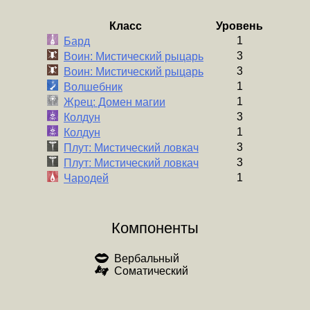
Класс
Уровень
1
Бард
3
Воин: Мистический рыцарь
3
Воин: Мистический рыцарь
1
Волшебник
1
Жрец: Домен магии
3
Колдун
1
Колдун
3
Плут: Мистический ловкач
3
Плут: Мистический ловкач
1
Чародей
Компоненты
Вербальный
Соматический