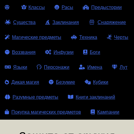
Классы
Расы
Предыстории
Существа
Заклинания
Снаряжение
Магические предметы
Техника
Черты
Воззвания
Инфузии
Боги
Языки
Персонажи
Имена
Лут
Дикая магия
Безумие
Кубики
Разумные предметы
Книги заклинаний
Покупка магических предметов
Кампании