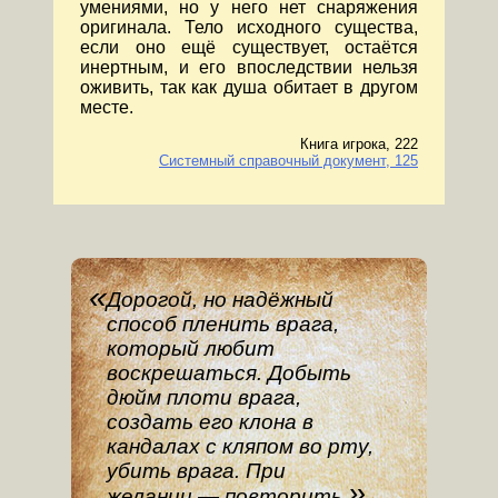
умениями, но у него нет снаряжения
оригинала. Тело исходного существа,
если оно ещё существует, остаётся
инертным, и его впоследствии нельзя
оживить, так как душа обитает в другом
месте.
Книга игрока, 222
Системный справочный документ, 125
Дорогой, но надёжный
способ пленить врага,
который любит
воскрешаться. Добыть
дюйм плоти врага,
создать его клона в
кандалах с кляпом во рту,
убить врага. При
желании — повторить.