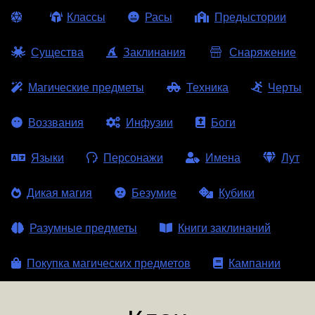
Классы
Расы
Предыстории
Существа
Заклинания
Снаряжение
Магические предметы
Техника
Черты
Воззвания
Инфузии
Боги
Языки
Персонажи
Имена
Лут
Дикая магия
Безумие
Кубики
Разумные предметы
Книги заклинаний
Покупка магических предметов
Кампании