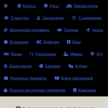
Классы
Расы
Предыстории
Существа
Заклинания
Снаряжение
Магические предметы
Техника
Черты
Воззвания
Инфузии
Боги
Языки
Персонажи
Имена
Лут
Дикая магия
Безумие
Кубики
Разумные предметы
Книги заклинаний
Покупка магических предметов
Кампании