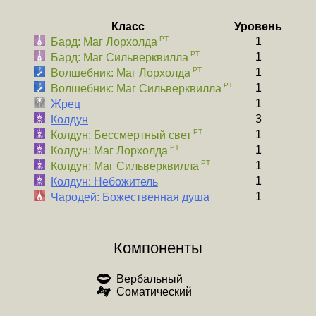
Класс
Уровень
1
Бард: Маг Лорхолда
1
Бард: Маг Сильверквилла
1
Волшебник: Маг Лорхолда
1
Волшебник: Маг Сильверквилла
1
Жрец
3
Колдун
1
Колдун: Бессмертный свет
1
Колдун: Маг Лорхолда
1
Колдун: Маг Сильверквилла
1
Колдун: Небожитель
1
Чародей: Божественная душа
Компоненты
Вербальный
Соматический