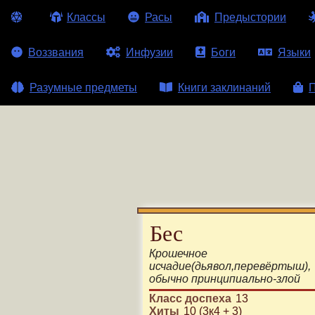
Классы
Расы
Предыстории
Воззвания
Инфузии
Боги
Языки
Разумные предметы
Книги заклинаний
П
Бес
Крошечное
исчадие
(
дьявол
,
перевёртыш
)
,
обычно
принципиально-злой
Класс доспеха
13
Хиты
10 (3к4 + 3)