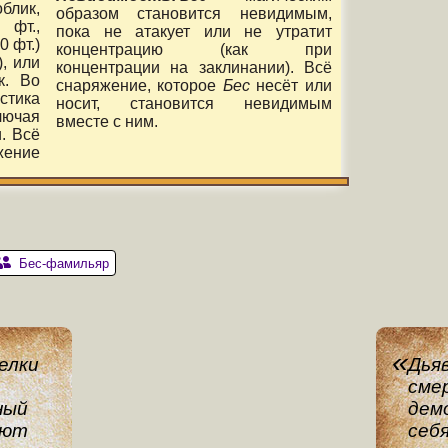
блик,
образом становится невидимым,
 фт.,
пока не атакует или не утратит
0 фт.)
концентрацию (как при
), или
концентрации на заклинании). Всё
к. Во
снаряжение, которое
Бес
несёт или
тика
носит, становится невидимым
лючая
вместе с ним.
. Всё
жение
Бес-фамильяр
елки
Дья
смер
ный
дем
уют
себя