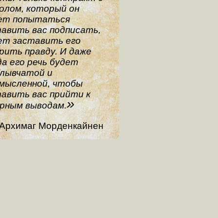
олом, который он
ет попытаться
авить вас подписать,
ет заставить его
рить правду. И даже
а его речь будет
плывчатой и
мысленной, чтобы
авить вас прийти к
рным выводам.
Архимаг Морденкайнен