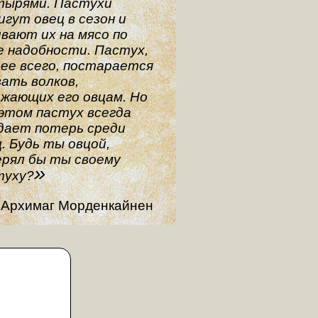
тырями. Пастухи
гут овец в сезон и
вают их на мясо по
е надобности. Пастух,
рее всего, постарается
вать волков,
ожающих его овцам. Но
 этом пастух всегда
дает потерь среди
. Будь ты овцой,
ерял бы ты своему
туху?
Архимаг Морденкайнен