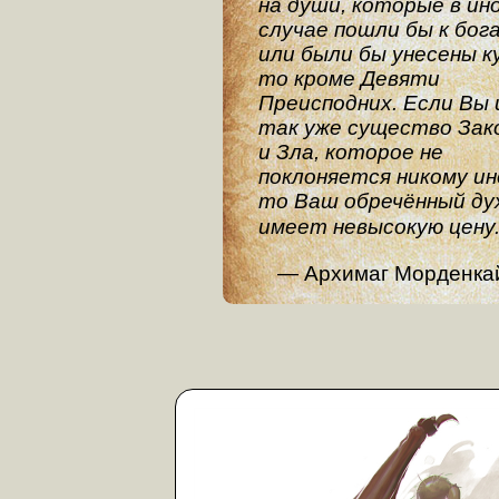
на души, которые в ин
случае пошли бы к бог
или были бы унесены к
то кроме Девяти
Преисподних. Если Вы 
так уже существо Зак
и Зла, которое не
поклоняется никому ин
то Ваш обречённый ду
имеет невысокую цену
Архимаг Морденка