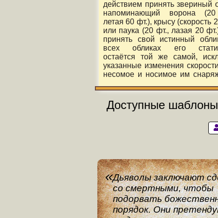
действием принять звериный о
напоминающий ворона (20
летая 60 фт.), крысу (скорость 2
или паука (20 фт., лазая 20 фт.
принять свой истинный обли
всех обликах его статис
остаётся той же самой, иск
указанные изменения скорости
несомое и носимое им снаря
Доступные шаблоны
Дьяволы заключают сд
со смертными, чтобы
подорвать божествен
порядок. Они претенд