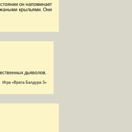
остоянии он напоминает
кожаными крыльями. Они
щественных дьяволов.
Игра «Врата Балдура 3»