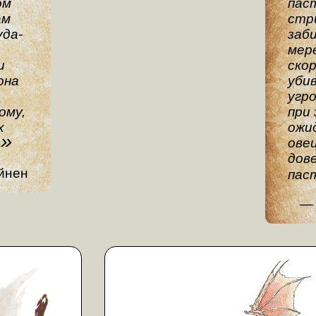
ом
пас
ам
стри
уда-
заби
мер
и
ско
она
уби
угр
ому,
при
х
ожи
овец
.
дов
йнен
пас