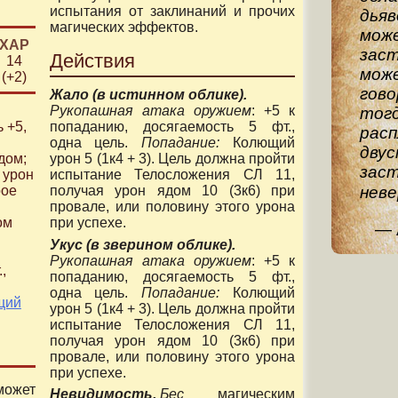
испытания от заклинаний и прочих
дьяв
магических эффектов.
мож
ХАР
заст
Действия
14
мож
(+2)
гово
Жало (в истинном облике).
Рукопашная атака оружием
: +5 к
тогд
попаданию, досягаемость 5 фт.,
ь
+5
,
рас
одна цель.
Попадание:
Колющий
двус
урон 5 (1к4 + 3). Цель должна пройти
дом;
заст
испытание Телосложения СЛ 11,
 урон
неве
получая урон ядом 10 (3к6) при
рое
провале, или половину этого урона
при успехе.
ом
Укус (в зверином облике).
Рукопашная атака оружием
: +5 к
.
,
попаданию, досягаемость 5 фт.,
одна цель.
Попадание:
Колющий
щий
урон 5 (1к4 + 3). Цель должна пройти
испытание Телосложения СЛ 11,
получая урон ядом 10 (3к6) при
провале, или половину этого урона
при успехе.
ет
Невидимость.
Бес
магическим