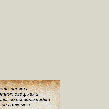
волы видят в
тных овец, как и
оны, но дьяволы видят
 не волками, а