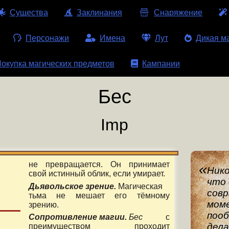
Существа
Заклинания
Снаряжение
Персонажи
Имена
Лут
Дикая м
окупка магических предметов
Кампании
Бес
Imp
не превращается. Он принимает
Нико
свой истинный облик, если умирает.
что
Дьявольское зрение.
Магическая
совр
тьма не мешает его тёмному
моме
зрению.
поо
Сопротивление магии.
Бес
с
дела
преимуществом проходит