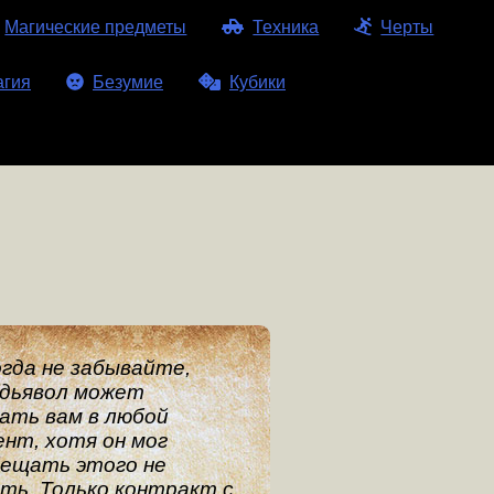
Магические предметы
Техника
Черты
агия
Безумие
Кубики
гда не забывайте,
 дьявол может
ать вам в любой
нт, хотя он мог
бещать этого не
ть. Только контракт с