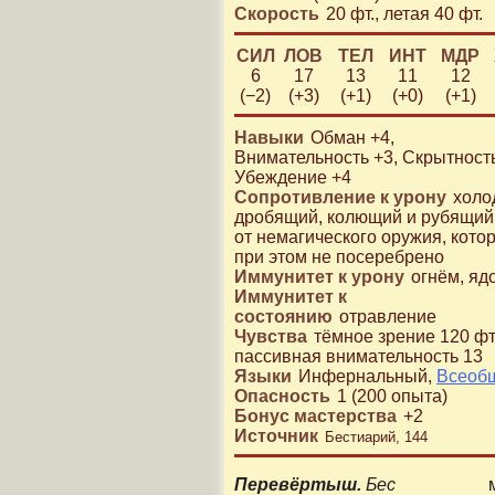
Скорость
20 фт.
,
летая 40 фт.
СИЛ
ЛОВ
ТЕЛ
ИНТ
МДР
6
17
13
11
12
(−2)
(+3)
(+1)
(+0)
(+1)
Навыки
Обман
+4
,
Внимательность
+3
,
Скрытност
Убеждение
+4
Сопротивление к урону
холо
дробящий, колющий и рубящий
от немагического оружия, кото
при этом не посеребрено
Иммунитет к урону
огнём, яд
Иммунитет к
состоянию
отравление
Чувства
тёмное зрение 120 фт
пассивная внимательность 13
Языки
Инфернальный
,
Всеоб
Опасность
1
(
200
опыта)
Бонус мастерства
+
2
Источник
Бестиарий, 144
Перевёртыш.
Бес
мож