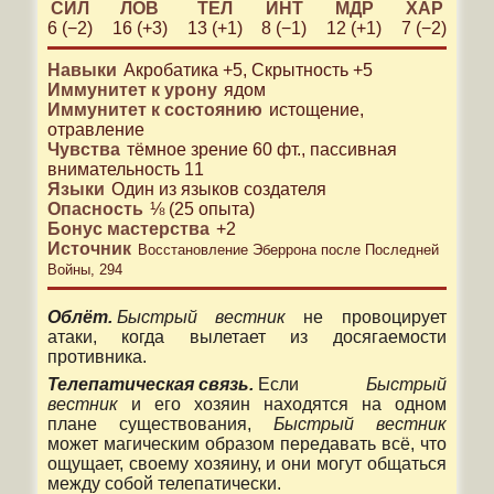
СИЛ
ЛОВ
ТЕЛ
ИНТ
МДР
ХАР
6 (−2)
16 (+3)
13 (+1)
8 (−1)
12 (+1)
7 (−2)
Навыки
Акробатика
+5
,
Скрытность
+5
Иммунитет к урону
ядом
Иммунитет к состоянию
истощение
отравление
Чувства
тёмное зрение 60 фт.
,
пассивная
внимательность 11
Языки
Один из языков создателя
Опасность
⅛
(
25
опыта)
Бонус мастерства
+
2
Источник
Восстановление Эберрона после Последней
Войны, 294
Облёт.
Быстрый вестник
не провоцирует
атаки, когда вылетает из досягаемости
противника.
Телепатическая связь.
Если
Быстрый
вестник
и его хозяин находятся на одном
плане существования,
Быстрый вестник
может магическим образом передавать всё, что
ощущает, своему хозяину, и они могут общаться
между собой телепатически.