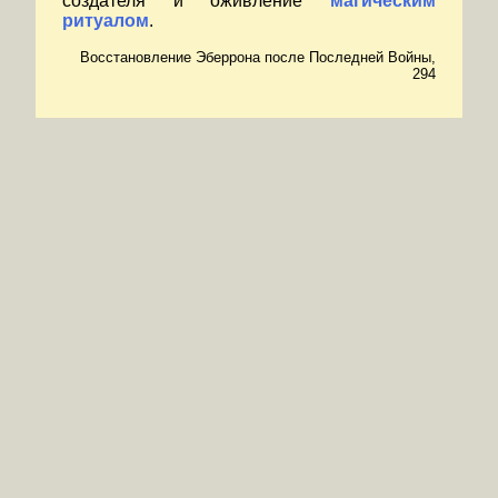
создателя и оживление
магическим
ритуалом
.
Восстановление Эберрона после Последней Войны,
294