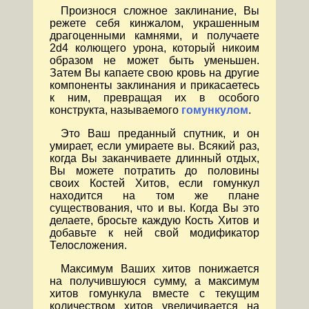
Произнося сложное заклинание, Вы
режете себя кинжалом, украшенным
драгоценными камнями, и получаете
2d4 колющего урона, который никоим
образом не может быть уменьшен.
Затем Вы капаете свою кровь на другие
компоненты заклинания и прикасаетесь
к ним, превращая их в особого
конструкта, называемого
гомункулом
.
Это Ваш преданный спутник, и он
умирает, если умираете вы. Всякий раз,
когда Вы заканчиваете длинный отдых,
Вы можете потратить до половины
своих Костей Хитов, если гомункул
находится на том же плане
существования, что и вы. Когда Вы это
делаете, бросьте каждую Кость Хитов и
добавьте к ней свой модификатор
Телосложения.
Максимум Ваших хитов понижается
на получившуюся сумму, а максимум
хитов гомункула вместе с текущим
количеством хитов увеличивается на