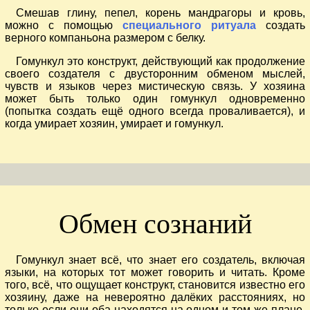
Смешав глину, пепел, корень мандрагоры и кровь,
можно с помощью
специального ритуала
создать
верного компаньона размером с белку.
Гомункул это конструкт, действующий как продолжение
своего создателя с двусторонним обменом мыслей,
чувств и языков через мистическую связь. У хозяина
может быть только один гомункул одновременно
(попытка создать ещё одного всегда проваливается), и
когда умирает хозяин, умирает и гомункул.
Обмен сознаний
Гомункул знает всё, что знает его создатель, включая
языки, на которых тот может говорить и читать. Кроме
того, всё, что ощущает конструкт, становится известно его
хозяину, даже на невероятно далёких расстояниях, но
только если они оба находятся на одном и том же плане.