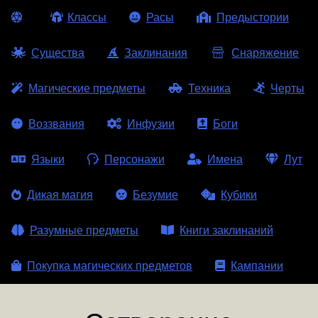
Классы
Расы
Предыстории
Существа
Заклинания
Снаряжение
Магические предметы
Техника
Черты
Воззвания
Инфузии
Боги
Языки
Персонажи
Имена
Лут
Дикая магия
Безумие
Кубики
Разумные предметы
Книги заклинаний
Покупка магических предметов
Кампании