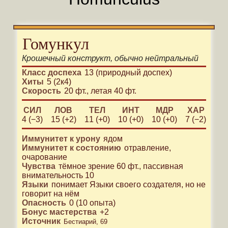
Гомункул
Крошечный
конструкт
, обычно
нейтральный
Класс доспеха
13 (природный доспех)
Хиты
5 (2к4)
Скорость
20 фт.
,
летая 40 фт.
СИЛ
ЛОВ
ТЕЛ
ИНТ
МДР
ХАР
4 (−3)
15 (+2)
11 (+0)
10 (+0)
10 (+0)
7 (−2)
Иммунитет к урону
ядом
Иммунитет к состоянию
отравление
очарование
Чувства
тёмное зрение 60 фт.
,
пассивная
внимательность 10
Языки
понимает
Языки своего создателя
, но не
говорит на нём
Опасность
0
(
10
опыта)
Бонус мастерства
+
2
Источник
Бестиарий, 69