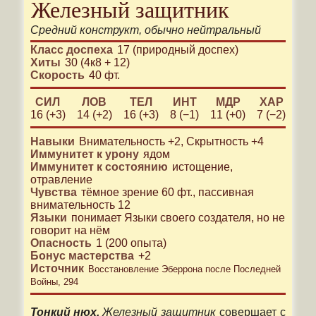
Железный защитник
Средний
конструкт
, обычно
нейтральный
Класс доспеха
17 (природный доспех)
Хиты
30 (4к8 + 12)
Скорость
40 фт.
СИЛ
ЛОВ
ТЕЛ
ИНТ
МДР
ХАР
16 (+3)
14 (+2)
16 (+3)
8 (−1)
11 (+0)
7 (−2)
Навыки
Внимательность
+2
,
Скрытность
+4
Иммунитет к урону
ядом
Иммунитет к состоянию
истощение
отравление
Чувства
тёмное зрение 60 фт.
,
пассивная
внимательность 12
Языки
понимает
Языки своего создателя
, но не
говорит на нём
Опасность
1
(
200
опыта)
Бонус мастерства
+
2
Источник
Восстановление Эберрона после Последней
Войны, 294
Тонкий нюх.
Железный защитник
совершает с