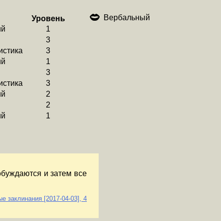
Вербальный
Уровень
ий
1
3
истика
3
ий
1
3
истика
3
ий
2
2
ий
1
буждаются и затем все
 заклинания [2017-04-03], 4