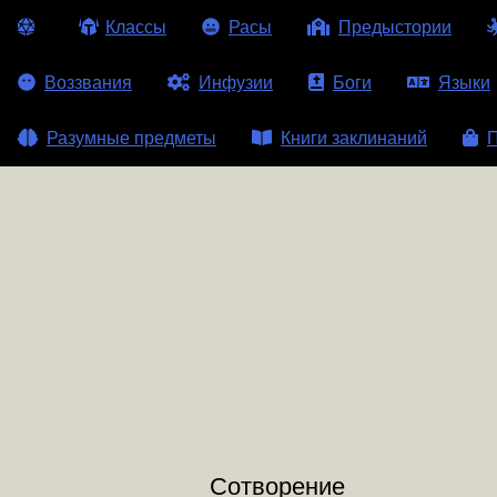
Классы
Расы
Предыстории
Воззвания
Инфузии
Боги
Языки
Разумные предметы
Книги заклинаний
П
Сотворение