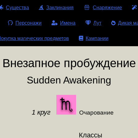
Существа
Заклинания
Снаряжение
Персонажи
Имена
Лут
Дикая м
окупка магических предметов
Кампании
Внезапное пробуждение
Sudden Awakening
1 круг
Очарование
Классы