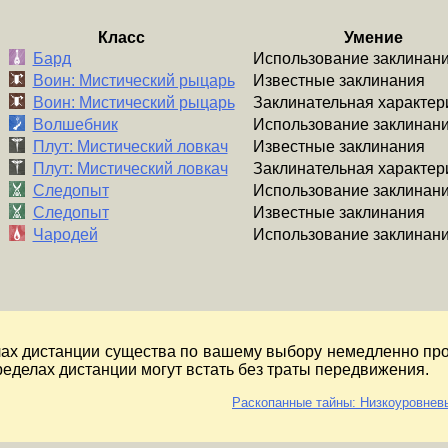
Класс
Умение
Использование заклинан
Бард
Известные заклинания
Воин: Мистический рыцарь
Заклинательная характер
Воин: Мистический рыцарь
Использование заклинан
Волшебник
Известные заклинания
Плут: Мистический ловкач
Заклинательная характер
Плут: Мистический ловкач
Использование заклинан
Следопыт
Известные заклинания
Следопыт
Использование заклинан
Чародей
лах дистанции существа по вашему выбору немедленно про
еделах дистанции могут встать без траты передвижения.
Раскопанные тайны: Низкоуровневые