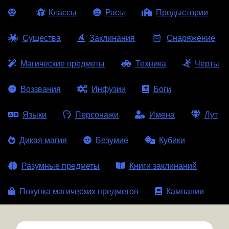
Классы
Расы
Предыстории
Существа
Заклинания
Снаряжение
Магические предметы
Техника
Черты
Воззвания
Инфузии
Боги
Языки
Персонажи
Имена
Лут
Дикая магия
Безумие
Кубики
Разумные предметы
Книги заклинаний
Покупка магических предметов
Кампании