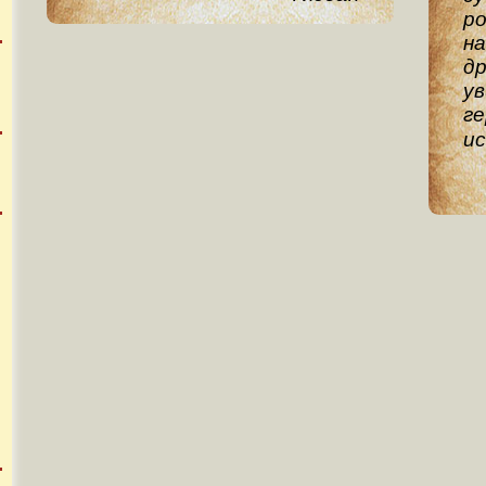
ро
на
д
ув
ге
и