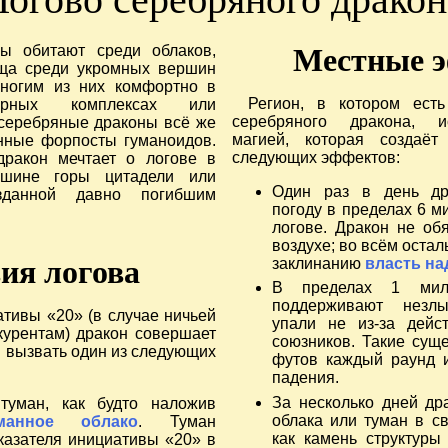
ы обитают среди облаков,
Местные 
ища среди укромных вершин
многим из них комфортно в
Регион, в котором есть
ерных комплексах или
серебряного дракона, и
серебряные драконы всё же
магией, которая создаёт
нные форпосты гуманоидов.
следующих эффектов:
ракон мечтает о логове в
ршине горы цитадели или
Один раз в день др
зданной давно погибшим
погоду в пределах 6 м
логове. Дракон не об
воздухе; во всём оста
ия логова
заклинанию
власть на
В пределах 1 мил
поддерживают незлы
тивы «20» (в случае ничьей
упали не из-за дейс
курентам) дракон совершает
союзников. Такие суще
ы вызвать один из следующих
футов каждый раунд и
падения.
За несколько дней др
туман, как будто наложив
облака или туман в с
манное облако
. Туман
как камень структуры
казателя инициативы «20» в