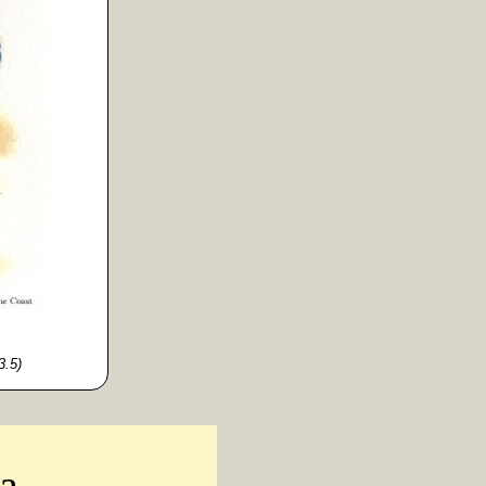
.5)
а