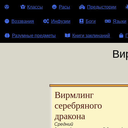
Классы
Расы
Предыстории
Воззвания
Инфузии
Боги
Языки
Разумные предметы
Книги заклинаний
П
Ви
Вирмлинг
серебряного
дракона
Средний