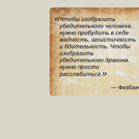
Чтобы изобразить
убедительного человека,
нужно пробудить в себе
жадность, эгоистичность
и бдительность. Чтобы
изобразить
убедительного дракона,
нужно просто
расслабиться.
Физбан