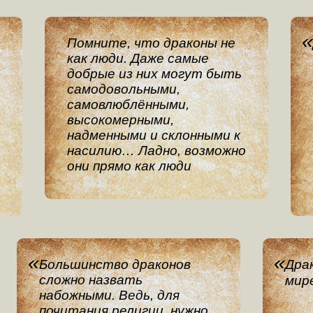
Помните, что драконы не
как люди. Даже самые
добрые из них могут быть
самодовольными,
самовлюблёнными,
высокомерными,
надменными и склонными к
насилию… Ладно, возможно
они прямо как люди
Большинство драконов
Дра
сложно назвать
мире
набожными. Ведь, для
почитания религии, нужно