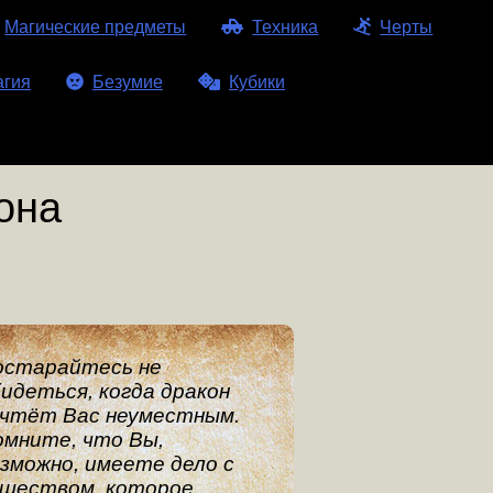
Магические предметы
Техника
Черты
агия
Безумие
Кубики
она
остарайтесь не
идеться, когда дракон
очтёт Вас неуместным.
мните, что Вы,
зможно, имеете дело с
уществом, которое