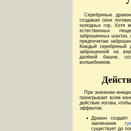
Серебряные дракон
создавая свои логов
холодных гор. Хотя 
естественных пещ
заброшенных шахтах, 
предпочитаю заброше
Каждый серебряный д
заброшенной на ве
далёкой башне, со
волшебником.
Действ
При значении инициа
проигрывает всем кон
действие логова, чтоб
эффектов:
Дракон создаёт 
заклинание
ту
существует до по