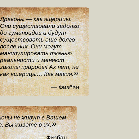
Драконы — как ящерицы.
Они существовали задолго
до гуманоидов и будут
существовать ещё долго
после них. Они могут
манипулировать тканью
реальности и меняют
законы природы! Ах нет, не
как ящерицы… Как магия.
Физбан
коны не живут в Вашем
. Вы живёте в их.
Физбан