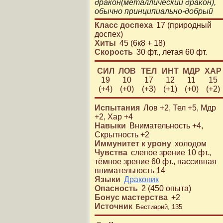
дракон
(
металлический дракон
)
,
обычно
принципиально-добрый
Класс доспеха
17 (природный
доспех)
Хиты
45 (6к8 + 18)
Скорость
30 фт.
,
летая 60 фт.
СИЛ
ЛОВ
ТЕЛ
ИНТ
МДР
ХАР
19
10
17
12
11
15
(+4)
(+0)
(+3)
(+1)
(+0)
(+2)
Испытания
Лов +2, Тел +5, Мдр
+2, Хар +4
Навыки
Внимательность
+4
,
Скрытность
+2
Иммунитет к урону
холодом
Чувства
слепое зрение 10 фт.
,
тёмное зрение 60 фт.
,
пассивная
внимательность 14
Языки
Драконик
Опасность
2
(
450
опыта)
Бонус мастерства
+
2
Источник
Бестиарий, 135