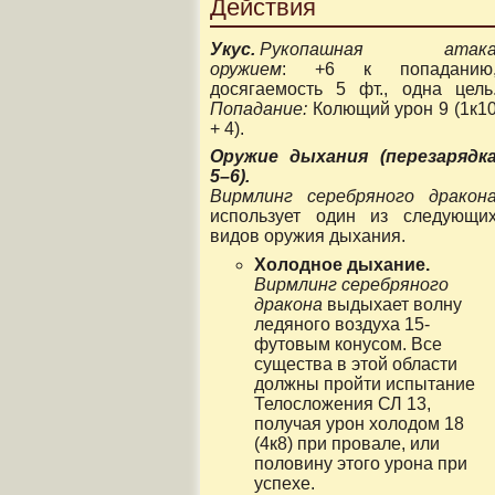
Действия
Укус.
Рукопашная атак
оружием
: +6 к попаданию
досягаемость 5 фт., одна цель
Попадание:
Колющий урон 9 (1к1
+ 4).
Оружие дыхания (перезарядк
5–6).
Вирмлинг серебряного дракон
использует один из следующи
видов оружия дыхания.
Холодное дыхание.
Вирмлинг серебряного
дракона
выдыхает волну
ледяного воздуха 15-
футовым конусом. Все
существа в этой области
должны пройти испытание
Телосложения СЛ 13,
получая урон холодом 18
(4к8) при провале, или
половину этого урона при
успехе.