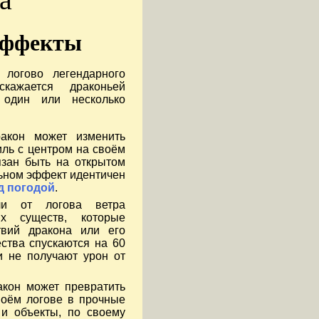
эффекты
 логово легендарного
скажается драконьей
 один или несколько
акон может изменить
иль с центром на своём
язан быть на открытом
льном эффект идентичен
д погодой
.
и от логова ветра
х существ, которые
твий дракона или его
ства спускаются на 60
 не получают урон от
акон может превратить
воём логове в прочные
 и объекты, по своему